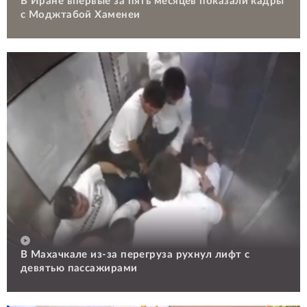
В Иране впервые за пять месяцев показали кадры
с Моджтабой Хаменеи
В Махачкале из-за перегруза рухнул лифт с
девятью пассажирами