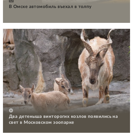
В Омске автомобиль въехал в толпу
Два детеныша винторогих козлов появились на
свет в Московском зоопарке