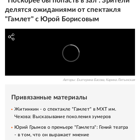
"Поскорее бы попасть в зал". Зрители
делятся ожиданиями от спектакля
"Гамлет" с Юрой Борисовым
Авторы:
Екатерина Басова
,
Карина Литынская
Привязанные материалы
Житинкин - о спектакле "Гамлет" в МХТ им.
Чехова: Высказывание поколения зумеров
Юрий Грымов о премьере "Гамлета": Гений театра
- в том, что он выражает мнение