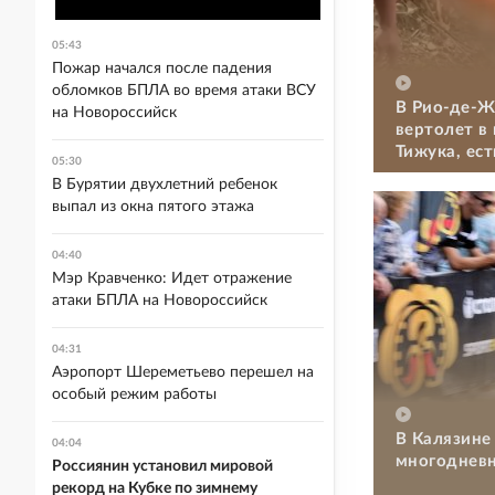
05:43
Пожар начался после падения
обломков БПЛА во время атаки ВСУ
В Рио-де-Ж
на Новороссийск
вертолет в
Тижука, ес
05:30
В Бурятии двухлетний ребенок
выпал из окна пятого этажа
04:40
Мэр Кравченко: Идет отражение
атаки БПЛА на Новороссийск
04:31
Аэропорт Шереметьево перешел на
особый режим работы
В Калязине
04:04
многодневн
Россиянин установил мировой
рекорд на Кубке по зимнему