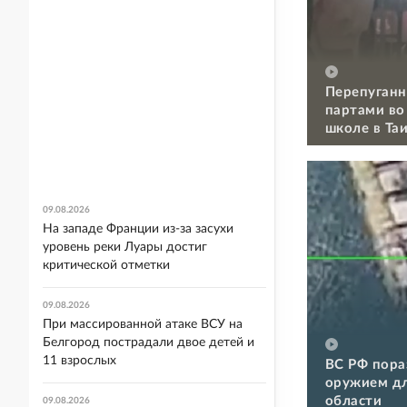
Перепуганн
партами во
школе в Та
09.08.2026
На западе Франции из-за засухи
уровень реки Луары достиг
критической отметки
09.08.2026
При массированной атаке ВСУ на
Белгород пострадали двое детей и
11 взрослых
ВС РФ пора
оружием дл
области
09.08.2026