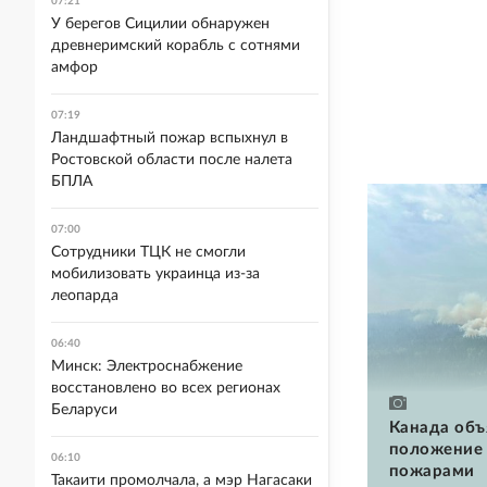
07:21
У берегов Сицилии обнаружен
древнеримский корабль с сотнями
амфор
07:19
Ландшафтный пожар вспыхнул в
Ростовской области после налета
БПЛА
07:00
Сотрудники ТЦК не смогли
мобилизовать украинца из-за
леопарда
06:40
Минск: Электроснабжение
восстановлено во всех регионах
Беларуси
Канада объ
положение 
06:10
пожарами
Такаити промолчала, а мэр Нагасаки