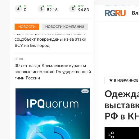
ВСУ создают пункты дислокации в
СВЕЖИЙ НОМЕР
Р
квартирах с мумифицированными
0
0.75
0.77
0
82.16
94.83
Вл
телами хозяев
НОВОСТИ
НОВОСТИ КОМПАНИЙ
08:17
Административное здание, МКД и
соцобъект повреждены из-за атаки
ВСУ на Белгород
08:00
30 лет назад Кремлевские куранты
впервые исполнили Государственный
гимн России
Одежда
выставк
РФ в К