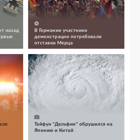
ет назад
В Германии участники
ервые
демонстрации потребовали
отставки Мерца
але
Тайфун "Дельфин" обрушился на
Японию и Китай