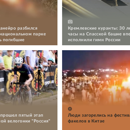
анейро разбился
Кремлевские куранты: 30 л
 национальном парке
часы на Спасской башне вп
ть погибшие
исполнили гимн России
 прошел пятый этап
Люди загорелись на фестив
ой велогонки "Россия"
факелов в Китае