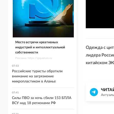
Место встречи креативных
Одежда с цит
индустрий и интеллектуальной
собственности
лидера Росси
Реклама. https://ipquorum.ru
китайском Э
07:53
Российские туристы обратили
внимание на загрязнение
микропластиком в Аланье
ЧИТА
07:41
Актуаль
Силы ПВО за ночь сбили 153 БПЛА
ВСУ над 18 регионами РФ