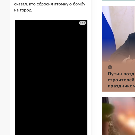
сказал, кто сбросил атомную бомбу
на город
Путин позд
строителей
празднико