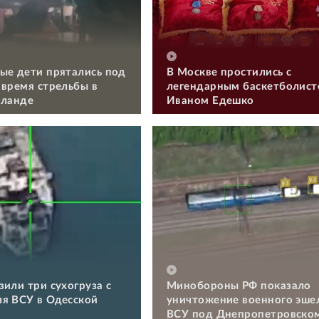
ые дети прятались под
В Москве простились с
 время стрельбы в
легендарным баскетболис
иланде
Иваном Едешко
зили три сухогруза с
Минобороны РФ показало
я ВСУ в Одесской
уничтожение военного эше
ВСУ под Днепропетровско