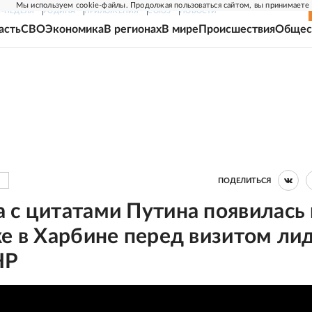
Мы используем cookie-файлы. Продолжая пользоваться сайтом, вы принимаете
Г-НЕДЕЛЯ
РОДИНА
ПРИЛОЖЕНИЯ
СОЮЗ
НОВОСТИ
асть
СВО
Экономика
В регионах
В мире
Происшествия
Общес
ПОДЕЛИТЬСЯ
 с цитатами Путина появилась 
е в Харбине перед визитом ли
НР