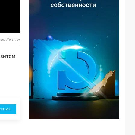
ик:
Раптли
изитом
аться