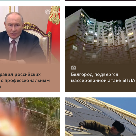
равил российских
Белгород подвергся
 с профессиональным
массированной атаке БПЛА
м