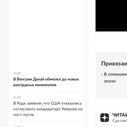
Привяза
11:07
В пляжном 
В Венгрии Дунай обмелел до новых
эпохи
рекордных минимумов
11:01
В Раде заявили, что США отказались
согласовать кандидатуру Умерова на
пост посла
ЧИТАЙ
Сделайт