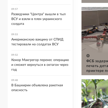
09:57
Разведчики "Центра" вышли в тыл
ВСУ и взяли в плен украинского
солдата
09:53
Американскую вакцину от СПИД
тестировали на солдатах ВСУ
09:52
Конор Макгрегор перенес операцию
ФСБ задерж
и сможет вернуться в октагон через
печать дет
год
принтере п
09:48
В Башкирии объявлена ракетная
опасность