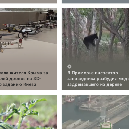
ала жителя Крыма за
В Приморье инспектор
алей дронов на 3D-
заповедника разбудил мед
о заданию Киева
задремавшего на дереве