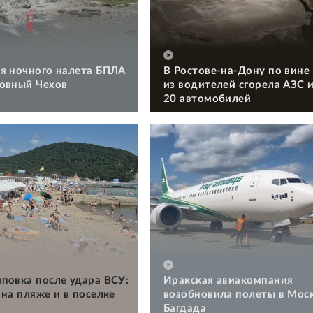
я ночного налета БПЛА
В Ростове-на-Дону по вине
овный Чехов
из водителей сгорела АЗС 
20 автомобилей
повка после удара ВСУ:
Иракская авиакомпания
 на пляже и в поселке
возобновила полеты в Моск
Багдада