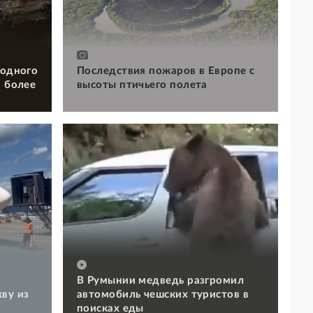
 одного
Последствия пожаров в Европе с
и более
высоты птичьего полета
В Румынии медведь разгромил
ву из
автомобиль чешских туристов в
поисках еды