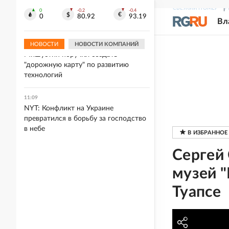
ФСБ показала видео с подростками,
СВЕЖИЙ НОМЕР
Р
готовившими теракт на объекте
0
-0.2
-0.4
0
80.92
93.19
Вл
Росгвардии
НОВОСТИ
НОВОСТИ КОМПАНИЙ
11:10
Мишустин поручил создать
"дорожную карту" по развитию
технологий
11:09
NYT: Конфликт на Украине
превратился в борьбу за господство
в небе
Сергей 
музей "
Туапсе