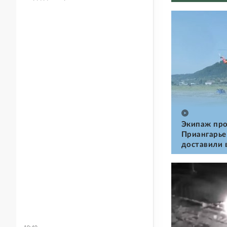
Экипаж про
Приангарье
доставили 