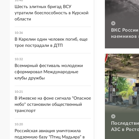
10:40
Шесть элитных бригад ВСУ
утратили боеспособность в Курской
области
ВКС России
10:36
наемников 
В Карелии один человек погиб, еще
трое пострадали в ДТП
10:32
Всемирный фестиваль молодежи
сформировал Международные
клубы дружбы
10:21
В Ижевске на фоне сигнала "Опасное
небо" остановили общественный
транспорт
Последстви
10:20
АЗС в Рост
Российская авиация уничтожила
подземную базу "Птиц Мадьяра" в