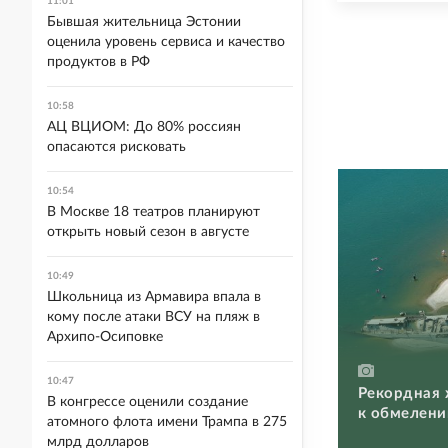
11:01
Бывшая жительница Эстонии
оценила уровень сервиса и качество
продуктов в РФ
10:58
АЦ ВЦИОМ: До 80% россиян
опасаются рисковать
10:54
В Москве 18 театров планируют
открыть новый сезон в августе
10:49
Школьница из Армавира впала в
кому после атаки ВСУ на пляж в
Архипо-Осиповке
10:47
Рекордная 
В конгрессе оценили создание
к обмелени
атомного флота имени Трампа в 275
млрд долларов