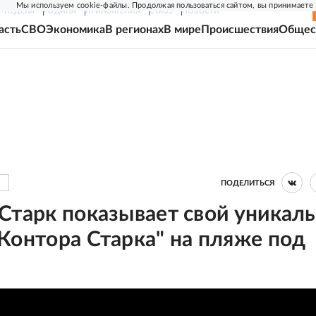
Мы используем cookie-файлы. Продолжая пользоваться сайтом, вы принимаете
Г-НЕДЕЛЯ
РОДИНА
ПРИЛОЖЕНИЯ
СОЮЗ
НОВОСТИ
асть
СВО
Экономика
В регионах
В мире
Происшествия
Общес
ПОДЕЛИТЬСЯ
Старк показывает свой уникал
Контора Старка" на пляже под