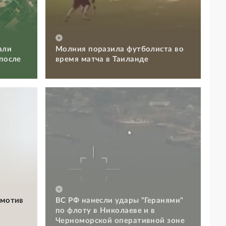
али
Молния поразила футболиста во
 после
время матча в Таиланде
омотив
ВС РФ нанесли удары "Геранями"
по флоту в Николаеве и в
Черноморской оперативной зоне