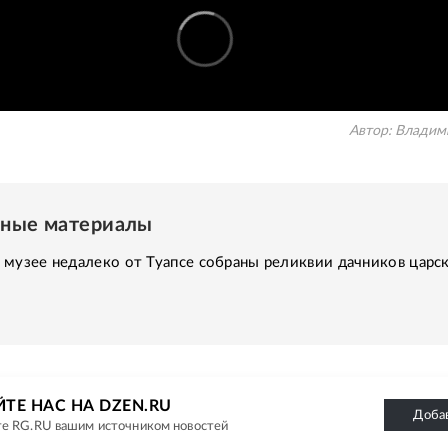
Автор:
Владим
нные материалы
музее недалеко от Туапсе собраны реликвии дачников царс
ТЕ НАС НА DZEN.RU
Доба
е RG.RU вашим источником новостей