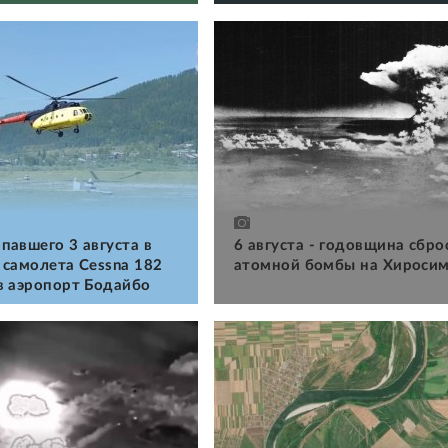
павшего 3 августа в
6 августа - годовщина сбро
 самолета Cessna 182
атомной бомбы на Хироси
в аэропорт Бодайбо