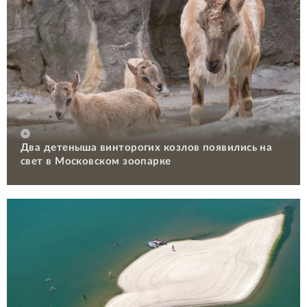
Два детеныша винторогих козлов появились на
свет в Московском зоопарке