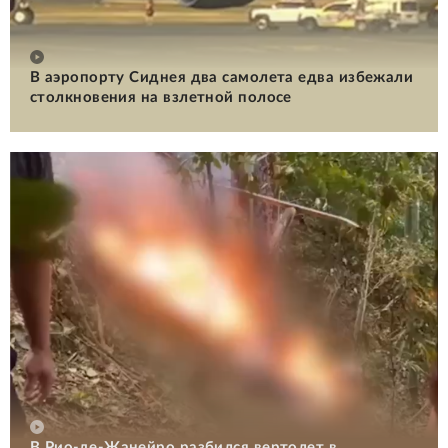
В аэропорту Сиднея два самолета едва избежали
столкновения на взлетной полосе
В Рио-де-Жанейро разбился вертолет в