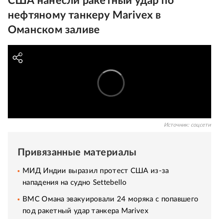
США нанесли ракетный удар по
нефтяному танкеру Marivex в
Оманском заливе
Источник:
соцсети
Привязанные материалы
МИД Индии выразил протест США из-за
нападения на судно Settebello
ВМС Омана эвакуировали 24 моряка с попавшего
под ракетный удар танкера Marivex