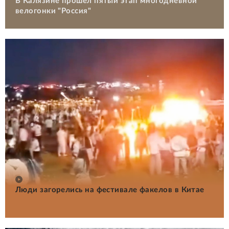
В Калязине прошел пятый этап многодневной
велогонки "Россия"
Люди загорелись на фестивале факелов в Китае