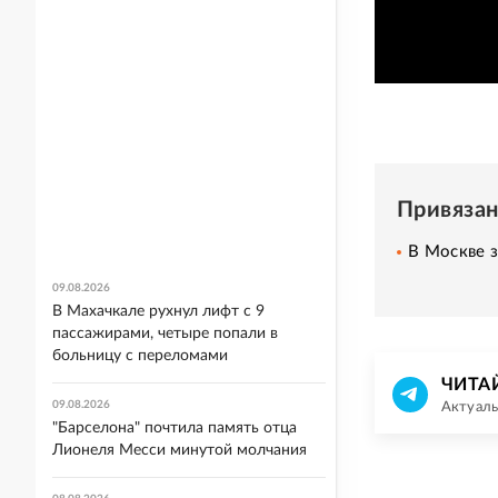
Привяза
В Москве з
09.08.2026
В Махачкале рухнул лифт с 9
пассажирами, четыре попали в
больницу с переломами
ЧИТА
09.08.2026
Актуаль
"Барселона" почтила память отца
Лионеля Месси минутой молчания