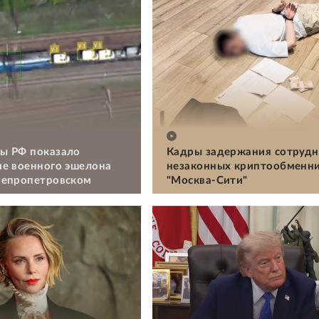
ы РФ показало
Кадры задержания сотрудн
е военного эшелона
незаконных криптообменни
непропетровском
"Москва-Сити"