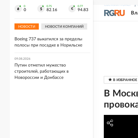
09.08.2026
СВЕЖИЙ НОМЕР
Р
Дмитриев: Евросоюз, отказавшись от
0
0.75
0.77
0
82.16
94.83
Вл
газа из РФ, столкнулся с
энергокризисом
НОВОСТИ
НОВОСТИ КОМПАНИЙ
09.08.2026
Boeing 737 выкатился за пределы
полосы при посадке в Норильске
09.08.2026
Путин отметил мужество
строителей, работающих в
Новороссии и Донбассе
В Моск
провок