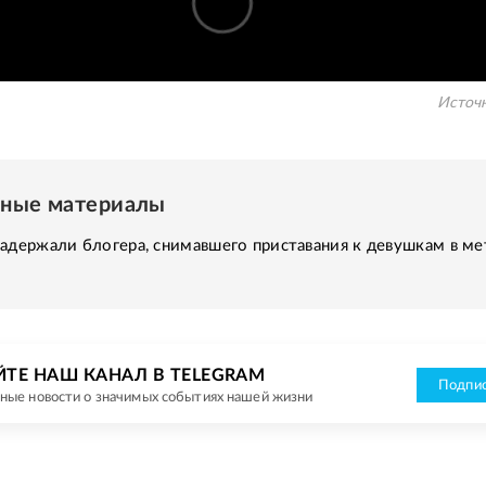
Источ
нные материалы
адержали блогера, снимавшего приставания к девушкам в ме
ЙТЕ НАШ КАНАЛ В TELEGRAM
Подпис
ные новости о значимых событиях нашей жизни