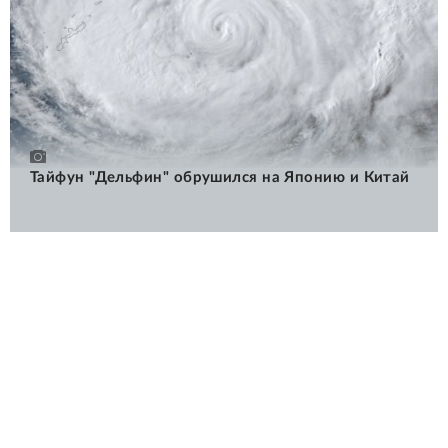
Тайфун "Дельфин" обрушился на Японию и Китай