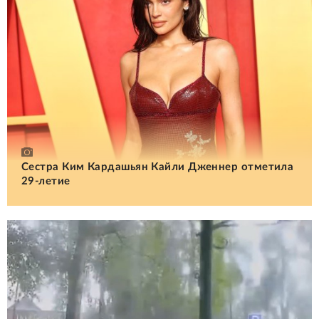
Сестра Ким Кардашьян Кайли Дженнер отметила
29-летие