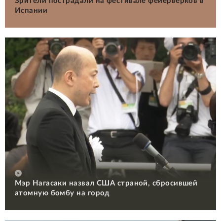
Зрители пострадали на фестивале фейерверков в
Испании
Мэр Нагасаки назвал США страной, сбросившей
атомную бомбу на город