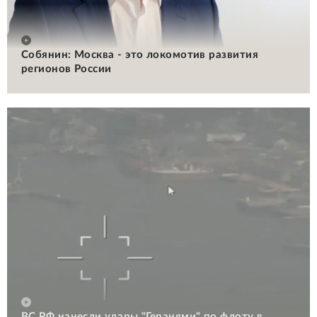
Собянин: Москва - это локомотив развития
регионов России
ВС РФ нанесли удары "Геранями" по флоту в