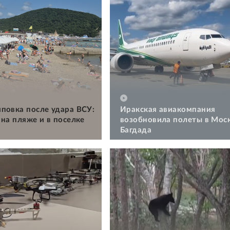
повка после удара ВСУ:
Иракская авиакомпания
 на пляже и в поселке
возобновила полеты в Моск
Багдада