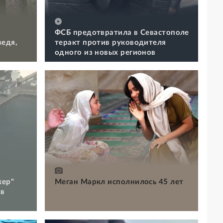
ФСБ предотвратила в Севастополе
ведя,
теракт против руководителя
одного из новых регионов
кер"
Меган Маркл исполнилось 45 лет
 в