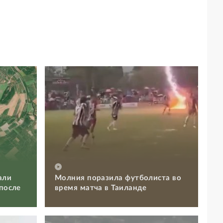
али
Молния поразила футболиста во
 после
время матча в Таиланде