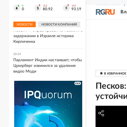
Боевик "Плохой лейтенант: Токио"
СВЕЖИЙ НОМЕР
Р
Такаси Миике получил первый
0
-0.2
-0.4
0
80.92
93.19
Вл
трейлер
НОВОСТИ
НОВОСТИ КОМПАНИЙ
20:26
Посол РФ отреагировал на новости о
задержании в Израиле историка
Кирпиченка
20:24
Парламент Индии настаивает, чтобы
Цукерберг извинился за удаление
видео Моди
Песков:
устойч