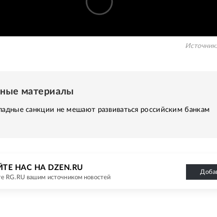
Источник
нные материалы
падные санкции не мешают развиваться российским банкам
ТЕ НАС НА DZEN.RU
Доба
е RG.RU вашим источником новостей