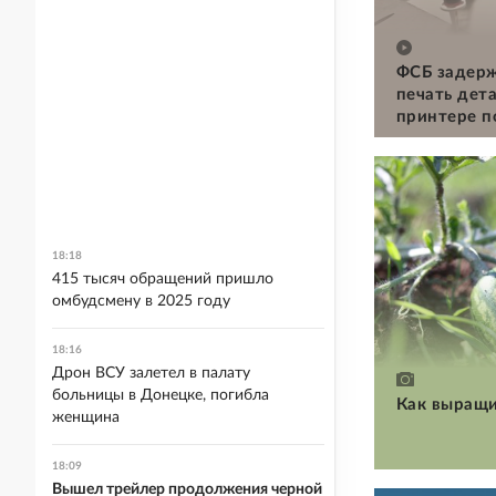
ФСБ задерж
печать дет
принтере п
18:18
415 тысяч обращений пришло
омбудсмену в 2025 году
18:16
Дрон ВСУ залетел в палату
больницы в Донецке, погибла
Как выращи
женщина
18:09
Вышел трейлер продолжения черной