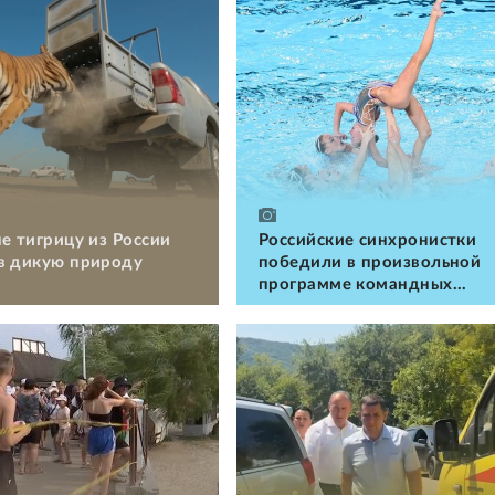
е тигрицу из России
Российские cинхронистки
в дикую природу
победили в произвольной
программе командных
соревнований на ЧЕ в Пар