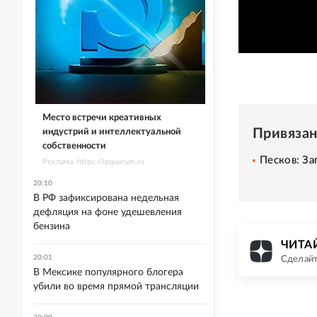
Место встречи креативных
Привяза
индустрий и интеллектуальной
собственности
Песков: За
Реклама. https://ipquorum.ru
20:10
В РФ зафиксирована недельная
дефляция на фоне удешевления
бензина
ЧИТАЙ
20:01
Сделайт
В Мексике популярного блогера
убили во время прямой трансляции