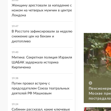
20:00
Женщину арестовали за нападение с
ножом на четверых мужчин в центре
Лондона
19:47
В Росстате зафиксировали за неделю
снижение цен на бензин и
дизтопливо
19:40
Митина: Секретная полиция Израиля
ШАБАК задержала историка
Кирпиченка
19:38
Путин провел встречу с
Пенсионерк
председателем Союза театральных
Москве при
деятелей РФ Машковым
пострадала
19:24
Собянин рассказал, какие ключевые