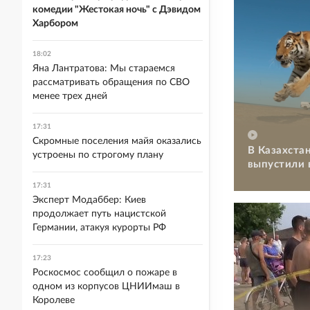
комедии "Жестокая ночь" с Дэвидом
Харбором
18:02
Яна Лантратова: Мы стараемся
рассматривать обращения по СВО
менее трех дней
17:31
Скромные поселения майя оказались
В Казахстан
устроены по строгому плану
выпустили 
17:31
Эксперт Модаббер: Киев
продолжает путь нацистской
Германии, атакуя курорты РФ
17:23
Роскосмос сообщил о пожаре в
одном из корпусов ЦНИИмаш в
Королеве