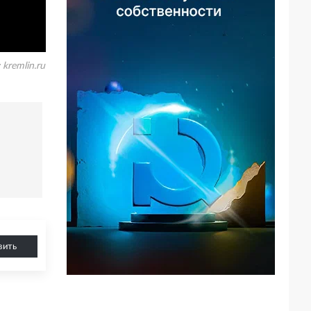
:
kremlin.ru
вить