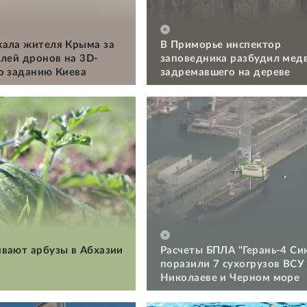
ала жителя Крыма за
В Приморье инспектор
алей дронов на 3D-
заповедника разбудил мед
о заданию Киева
задремавшего на дереве
вают арбузы в Абхазии
Расчеты БПЛА "Герань-4 Си
поразили 7 сухогрузов ВСУ
Николаеве и Черном море