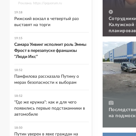
Реклама. https://ipquorum.ru
19:18
Сотрудники
Рижский вокзал в четвертый раз
Калужской 
выставят на торги
планировав
военкомат
19:15
Самара Уивинг исполнит роль Эммы
Фрост в перезапуске франшизы
"Люди Икс"
18:52
Памфилова рассказала Путину о
мерах безопасности к выборам
18:52
"Где же кружка": как и для чего
появились первые подстаканники в
Последстви
автомобиле
на подмоск
18:50
Путин уверен в явке граждан на