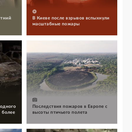
етний
В Киеве после взрывов вспыхнули
масштабные пожары
 одного
Последствия пожаров в Европе с
и более
высоты птичьего полета