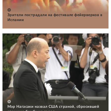
Зрители пострадали на фестивале фейерверков в
Испании
Мэр Нагасаки назвал США страной, сбросившей