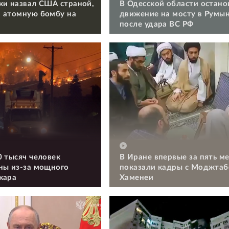
ки назвал США страной,
В Одесской области остано
 атомную бомбу на
движение на мосту в Румы
после удара ВС РФ
0 тысяч человек
В Иране впервые за пять м
ны из-за мощного
показали кадры с Моджтаб
жара
Хаменеи