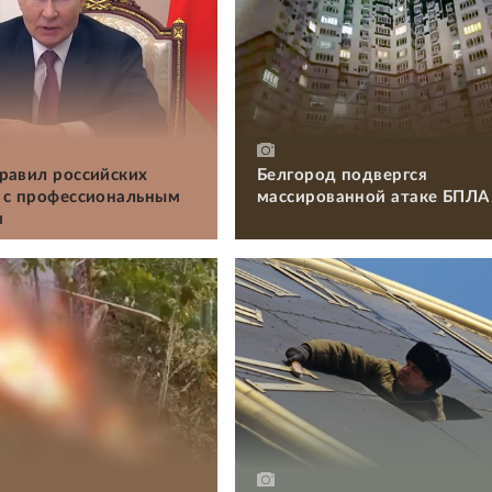
равил российских
Белгород подвергся
 с профессиональным
массированной атаке БПЛА
м