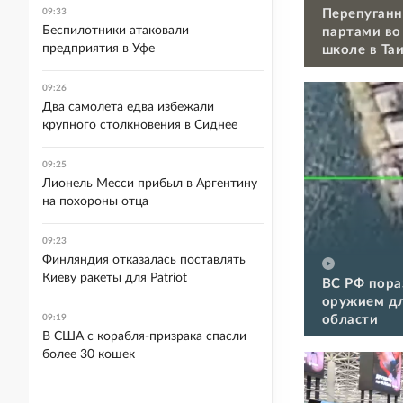
Перепуганн
09:33
Беспилотники атаковали
партами во
предприятия в Уфе
школе в Та
09:26
Два самолета едва избежали
крупного столкновения в Сиднее
09:25
Лионель Месси прибыл в Аргентину
на похороны отца
09:23
Финляндия отказалась поставлять
Киеву ракеты для Patriot
ВС РФ пора
оружием дл
области
09:19
В США с корабля-призрака спасли
более 30 кошек