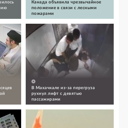
вилось
Канада объявила чрезвычайное
нию
положение в связи с лесными
пожарами
есяцев
В Махачкале из-за перегруза
ой
рухнул лифт с девятью
пассажирами