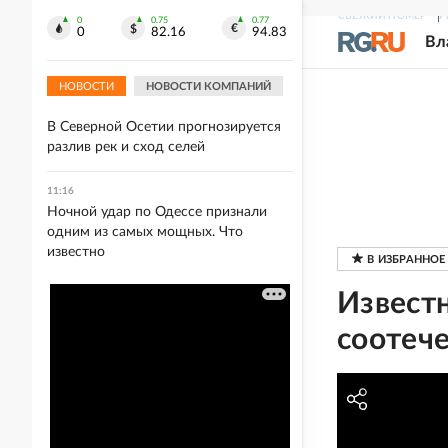
11:19
СВЕЖИЙ НОМЕР
Р
Около 30 многоквартирных домов
0
0.75
0.77
0
82.16
94.83
Вл
повреждены в результате ночной
атаки ВСУ по Белгороду
НОВОСТИ
НОВОСТИ КОМПАНИЙ
11:17
В Северной Осетии прогнозируется
разлив рек и сход селей
11:16
Ночной удар по Одессе признали
одним из самых мощных. Что
известно
Извест
соотече