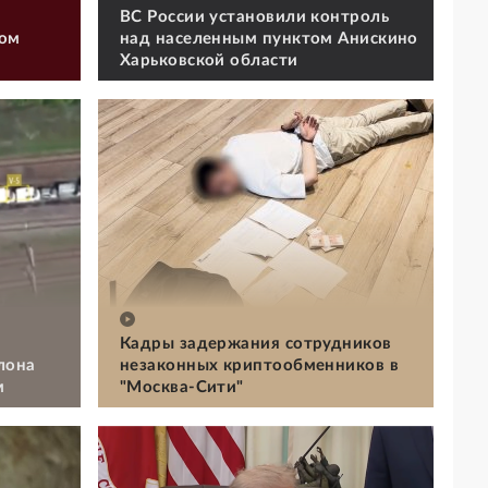
ВС России установили контроль
том
над населенным пунктом Анискино
Харьковской области
Кадры задержания сотрудников
лона
незаконных криптообменников в
м
"Москва-Сити"