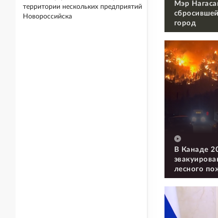
Мэр Нагаса
территории нескольких предприятий
сбросившей
Новороссийска
город
В Канаде 2
эвакуирова
лесного по