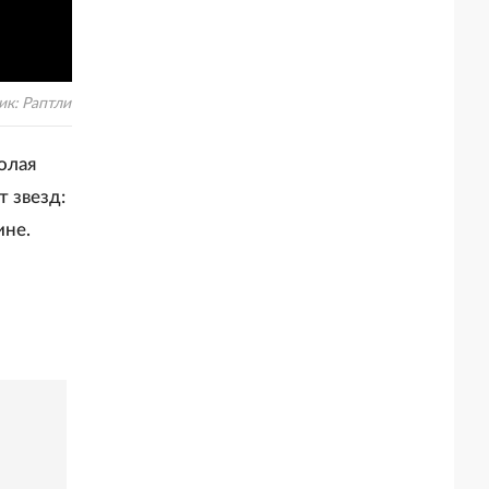
ик:
Раптли
олая
т звезд:
ине.