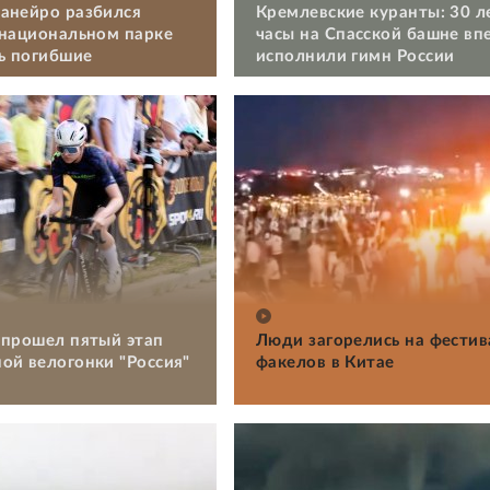
анейро разбился
Кремлевские куранты: 30 л
 национальном парке
часы на Спасской башне вп
ть погибшие
исполнили гимн России
 прошел пятый этап
Люди загорелись на фестив
ой велогонки "Россия"
факелов в Китае