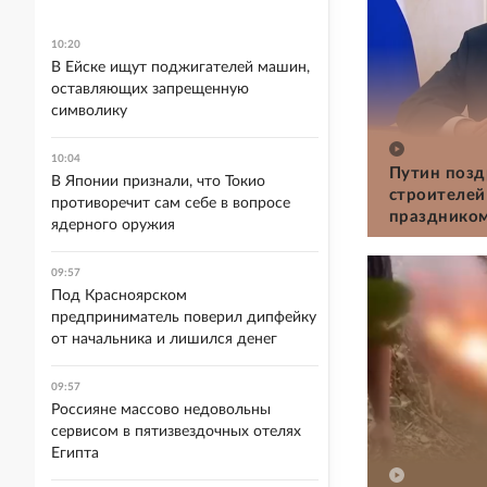
10:20
В Ейске ищут поджигателей машин,
оставляющих запрещенную
символику
10:04
Путин позд
В Японии признали, что Токио
строителей
противоречит сам себе в вопросе
празднико
ядерного оружия
09:57
Под Красноярском
предприниматель поверил дипфейку
от начальника и лишился денег
09:57
Россияне массово недовольны
сервисом в пятизвездочных отелях
Египта