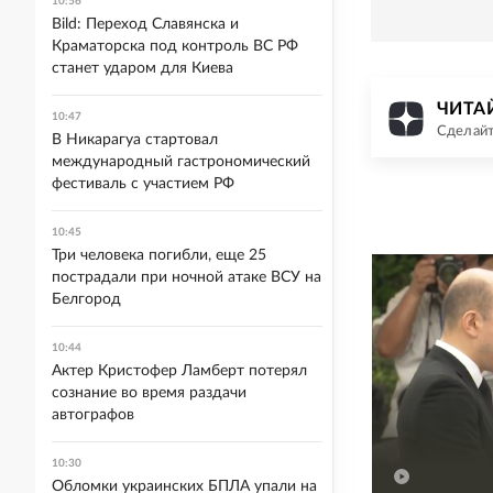
10:56
Bild: Переход Славянска и
Краматорска под контроль ВС РФ
станет ударом для Киева
ЧИТАЙ
10:47
Сделайт
В Никарагуа стартовал
международный гастрономический
фестиваль с участием РФ
10:45
Три человека погибли, еще 25
пострадали при ночной атаке ВСУ на
Белгород
10:44
Актер Кристофер Ламберт потерял
сознание во время раздачи
автографов
10:30
Обломки украинских БПЛА упали на