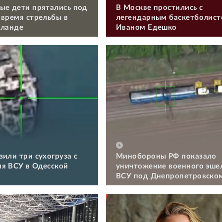
ые дети прятались под
В Москве простились с
 время стрельбы в
легендарным баскетболис
иланде
Иваном Едешко
зили три сухогруза с
Минобороны РФ показало
я ВСУ в Одесской
уничтожение военного эше
ВСУ под Днепропетровско