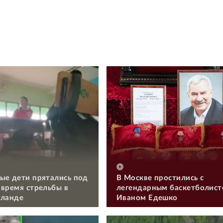
ые дети прятались под
В Москве простились с
 время стрельбы в
легендарным баскетболис
иланде
Иваном Едешко