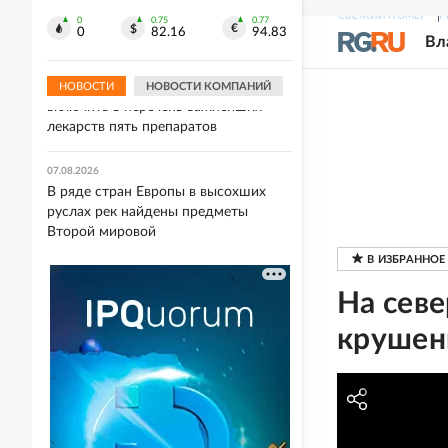
экс-министру обороны Федорову
СВЕЖИЙ НОМЕР
Р
вступить в ВСУ
0
0.75
0.77
0
82.16
94.83
Вл
07.08.2026
В Минздраве рекомендовали
НОВОСТИ
НОВОСТИ КОМПАНИЙ
включить в перечень важнейших
лекарств пять препаратов
07.08.2026
В ряде стран Европы в высохших
руслах рек найдены предметы
Второй мировой
На сев
крушен