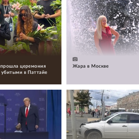
 прошла церемония
Жара в Москве
 убитыми в Паттайе
и