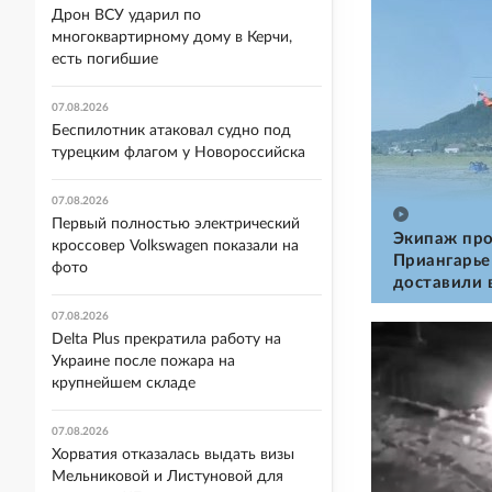
Дрон ВСУ ударил по
многоквартирному дому в Керчи,
есть погибшие
07.08.2026
Беспилотник атаковал судно под
турецким флагом у Новороссийска
07.08.2026
Первый полностью электрический
Экипаж про
кроссовер Volkswagen показали на
Приангарье
фото
доставили 
07.08.2026
Delta Plus прекратила работу на
Украине после пожара на
крупнейшем складе
07.08.2026
Хорватия отказалась выдать визы
Мельниковой и Листуновой для