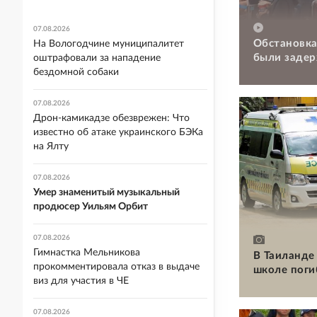
07.08.2026
Обстановка
На Вологодчине муниципалитет
были задер
оштрафовали за нападение
бездомной собаки
07.08.2026
Дрон-камикадзе обезврежен: Что
известно об атаке украинского БЭКа
на Ялту
07.08.2026
Умер знаменитый музыкальный
продюсер Уильям Орбит
07.08.2026
Гимнастка Мельникова
В Таиланде 
прокомментировала отказ в выдаче
школе поги
виз для участия в ЧЕ
07.08.2026