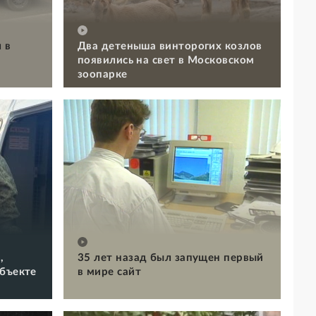
 в
Два детеныша винторогих козлов
появились на свет в Московском
зоопарке
,
35 лет назад был запущен первый
объекте
в мире сайт