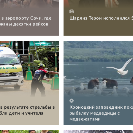
 в аэропорту Сочи, где
Шарлиз Терон исполнился 
жаны десятки рейсов
в результате стрельбы в
Кроноцкий заповедник пок
бли дети и учителя
рыбалку медведицы с
медвежатами