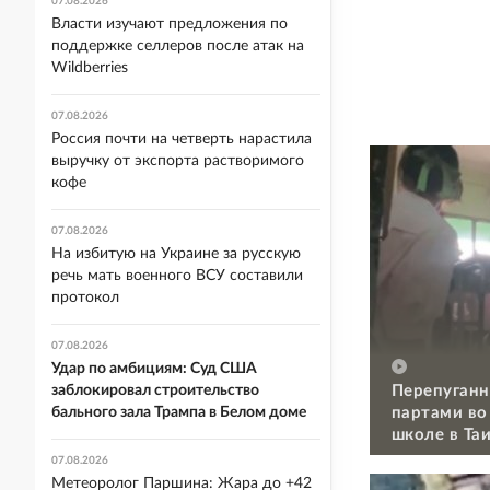
07.08.2026
Власти изучают предложения по
поддержке селлеров после атак на
Wildberries
07.08.2026
Россия почти на четверть нарастила
выручку от экспорта растворимого
кофе
07.08.2026
На избитую на Украине за русскую
речь мать военного ВСУ составили
протокол
07.08.2026
Удар по амбициям: Суд США
Перепуганн
заблокировал строительство
партами во
бального зала Трампа в Белом доме
школе в Та
07.08.2026
Метеоролог Паршина: Жара до +42