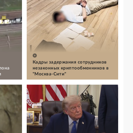
Кадры задержания сотрудников
лона
незаконных криптообменников в
м
"Москва-Сити"