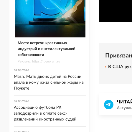
Место встречи креативных
индустрий и интеллектуальной
Привяза
собственности
Реклама. https://ipquorum.ru
В США рухн
07.08.2026
Mash: Мать двоих детей из России
впала в кому из-за сильной жары на
Пхукете
ЧИТА
07.08.2026
Ассоциацию футбола РК
Актуаль
заподозрили в оплате секс-
развлечений иностранных судей