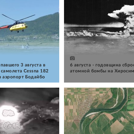
павшего 3 августа в
6 августа - годовщина сбро
 самолета Cessna 182
атомной бомбы на Хироси
в аэропорт Бодайбо