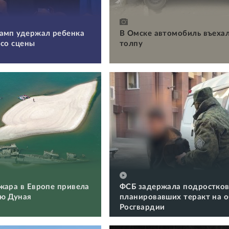
амп удержал ребенка
В Омске автомобиль въехал
 со сцены
толпу
жара в Европе привела
ФСБ задержала подростков
ю Дуная
планировавших теракт на 
Росгвардии