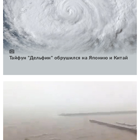
Тайфун "Дельфин" обрушился на Японию и Китай