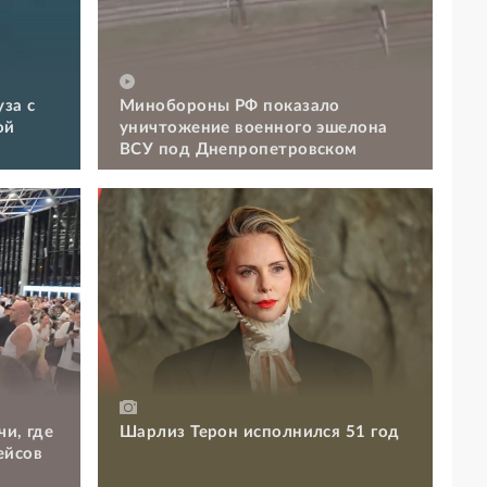
за с
Минобороны РФ показало
ой
уничтожение военного эшелона
ВСУ под Днепропетровском
чи, где
Шарлиз Терон исполнился 51 год
ейсов