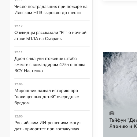
12:19
Число пострадавших при пожаре на
Ильском НПЗ выросло до шести
12:12
Очевидцы рассказали "РГ" о ночной
атаке БПЛА на Сызрань
12:11
Дрон снял уничтожение штаба
вместе с командиром 475-го полка
ВСУ Настенко
12:06
Мирошник назвал историю про
"похищенных детей" очередным
бредом
12:00
Тайфун "Де
Российским ИИ-решениям могут
Японию и К
дать приоритет при госзакупках