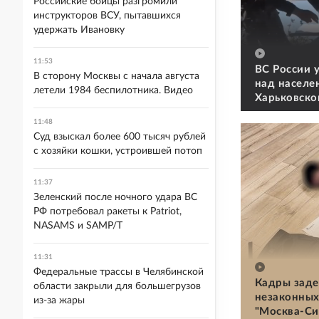
Российские бойцы разгромили
инструкторов ВСУ, пытавшихся
удержать Ивановку
11:53
ВС России 
В сторону Москвы с начала августа
над населе
летели 1984 беспилотника. Видео
Харьковско
11:48
Суд взыскал более 600 тысяч рублей
с хозяйки кошки, устроившей потоп
11:37
Зеленский после ночного удара ВС
РФ потребовал ракеты к Patriot,
NASAMS и SAMP/T
11:31
Федеральные трассы в Челябинской
Кадры заде
области закрыли для большегрузов
незаконных
из-за жары
"Москва-Си