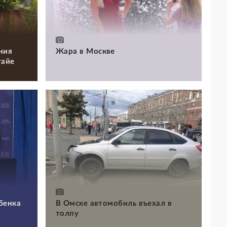
ния
Жара в Москве
тайе
бенка
В Омске автомобиль въехал в
толпу