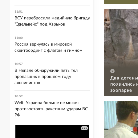
11:01
ВСУ перебросили медийную бригаду
"Эдельвейс" под Харьков
11:00
Россия вернулась в мировой
скейтбординг с флагом и гимном
10:57
В Непале обнаружили пять тел
пропавших в прошлом году
Два детены
альпинистов
появились 
зоопарке
10:52
Welt: Украина больше не может
противостоять ракетным ударам ВС
РФ