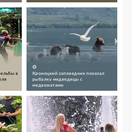
рельбы в
Кроноцкий заповедник показал
еля
рыбалку медведицы с
медвежатами