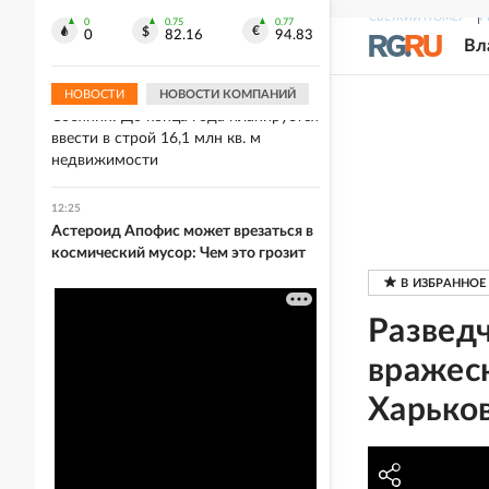
12:26
СВЕЖИЙ НОМЕР
Р
Галанин и Газманов выступят в День
0
0.75
0.77
0
82.16
94.83
Вл
города в Нижнем Новгороде
НОВОСТИ
НОВОСТИ КОМПАНИЙ
12:26
Собянин: До конца года планируется
ввести в строй 16,1 млн кв. м
недвижимости
12:25
Астероид Апофис может врезаться в
космический мусор: Чем это грозит
Развед
вражес
Харько