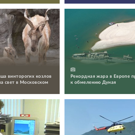
ша винторогих козлов
Рекордная жара в Европе п
на свет в Московском
к обмелению Дуная