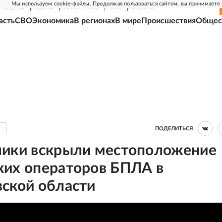
Мы используем cookie-файлы. Продолжая пользоваться сайтом, вы принимаете
Г-НЕДЕЛЯ
РОДИНА
ПРИЛОЖЕНИЯ
СОЮЗ
НОВОСТИ
асть
СВО
Экономика
В регионах
В мире
Происшествия
Общес
ПОДЕЛИТЬСЯ
чики вскрыли местоположение
ких операторов БПЛА в
вской области