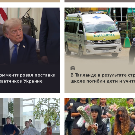
омментировал поставки
В Таиланде в результате ст
хватчиков Украине
школе погибли дети и учит