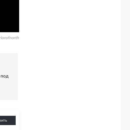
iorofnorth
 под
вить