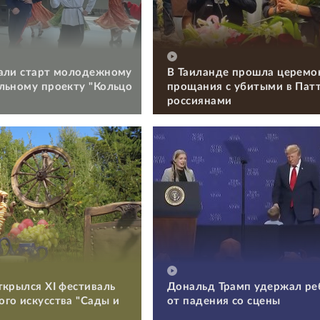
али старт молодежному
В Таиланде прошла церемо
льному проекту "Кольцо
прощания с убитыми в Пат
россиянами
ткрылся XI фестиваль
Дональд Трамп удержал ре
го искусства "Сады и
от падения со сцены