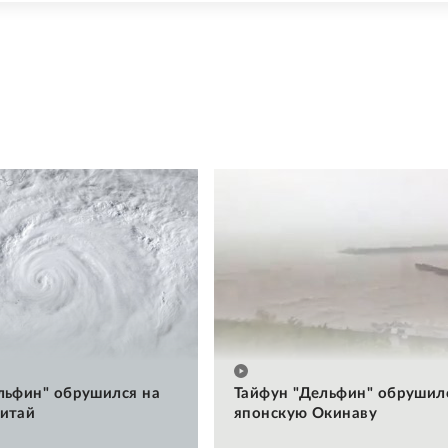
льфин" обрушился на
Тайфун "Дельфин" обрушил
итай
японскую Окинаву