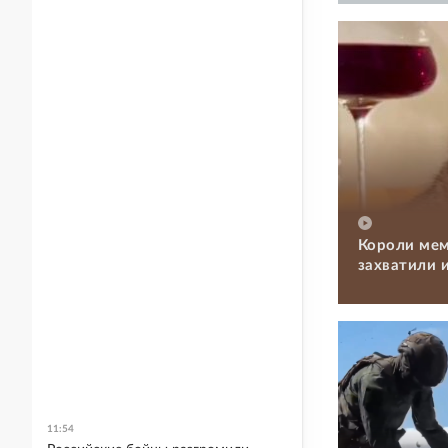
Короли мем
захватили 
11:54