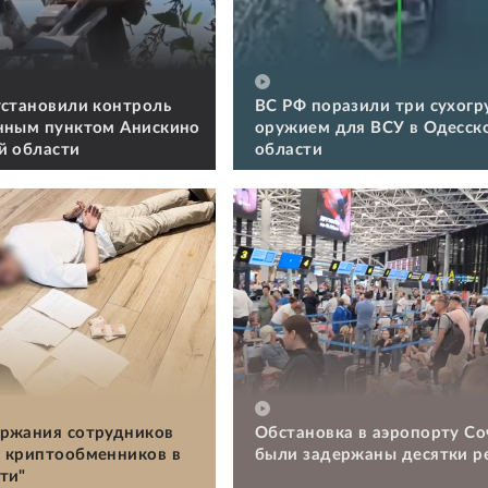
установили контроль
ВС РФ поразили три сухогру
нным пунктом Анискино
оружием для ВСУ в Одесск
й области
области
ржания сотрудников
Обстановка в аэропорту Со
 криптообменников в
были задержаны десятки р
ти"