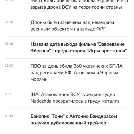
МИД Болгарии вызвал посла Украины из-за
21:20
взрыва дрона ВСУ на территории страны
Дроны были замечены над немецким
21:18
военным объектом на западе ФРГ
Названа дата выхода фильма "Завоевание
21:16
Эйегона" - предыстории "Игры престолов"
ПВО за день сбила 360 украинских БПЛА
21:00
над регионами РФ, Азовским и Черным
морями
IHA: Атакованное ВСУ турецкое судно
20:51
Nadezhda превратилось в груду металла
Байопик "Тони" с Антонио Бандерасом
20:42
получил дублированный трейлер