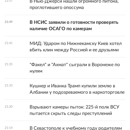
В Нью-Джерси нашли огромного питона,
21:57
проглотившего опоссума
В НСИС заявили о готовности проверять
21:49
наличие ОСАГО по камерам
МИД: Ударом по Нижнекамску Киев хотел
21:41
вбить клин между Россией и ее друзьями
"Факел" и "Ахмат" сыграли в Воронеже по
21:35
нулям
Кушнер и Иванка Трамп купили землю в
21:33
Албании у подозреваемого в наркоторговле
Взрывают камеры пыток: 225-й полк ВСУ
21:20
пытается скрыть следы преступлений
В Севастополе к учебному году родителям
21:14