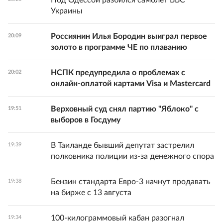
Под Одессой разбился самолет ВВС
Украины
Россиянин Илья Бородин выиграл первое
20:09
золото в программе ЧЕ по плаванию
НСПК предупредила о проблемах с
20:02
онлайн-оплатой картами Visa и Mastercard
Верховный суд снял партию "Яблоко" с
19:51
выборов в Госдуму
В Таиланде бывший депутат застрелил
19:39
полковника полиции из-за денежного спора
Бензин стандарта Евро-3 начнут продавать
19:38
на бирже с 13 августа
100-килограммовый кабан разогнал
19:34