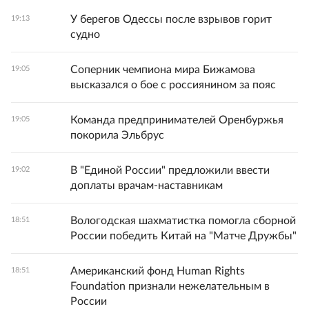
У берегов Одессы после взрывов горит
19:13
судно
Соперник чемпиона мира Бижамова
19:05
высказался о бое с россиянином за пояс
Команда предпринимателей Оренбуржья
19:05
покорила Эльбрус
В "Единой России" предложили ввести
19:02
доплаты врачам-наставникам
Вологодская шахматистка помогла сборной
18:51
России победить Китай на "Матче Дружбы"
Американский фонд Human Rights
18:51
Foundation признали нежелательным в
России