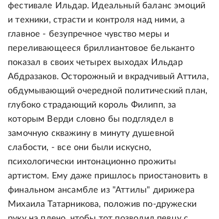
фестивале Ильдар. Идеальный баланс эмоций
и техники, страсти и контроля над ними, а
главное - безупречное чувство меры и
переливающееся бриллиантовое бельканто
показал в своих четырех выходах Ильдар
Абдразаков. Осторожный и вкрадчивый Аттила,
обдумывающий очередной политический план,
глубоко страдающий король Филипп, за
которым Верди словно бы подглядел в
замочную скважину в минуту душевной
слабости, - все они были искусно,
психологически интонационно прожиты
артистом. Ему даже пришлось приостановить в
финальном ансамбле из "Аттилы" дирижера
Михаила Татарникова, положив по-дружески
руку на плечо, чтобы тот позволил певцу с