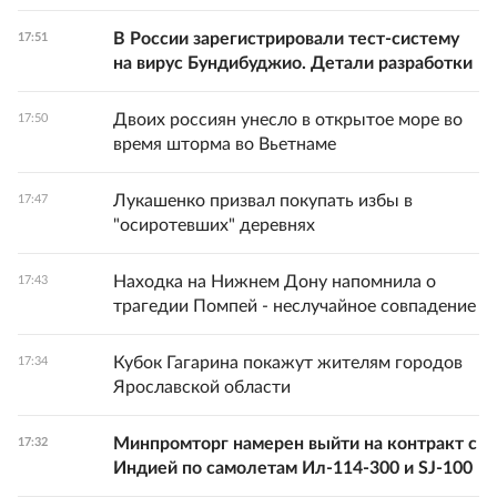
В России зарегистрировали тест-систему
17:51
на вирус Бундибуджио. Детали разработки
Двоих россиян унесло в открытое море во
17:50
время шторма во Вьетнаме
Лукашенко призвал покупать избы в
17:47
"осиротевших" деревнях
Находка на Нижнем Дону напомнила о
17:43
трагедии Помпей - неслучайное совпадение
Кубок Гагарина покажут жителям городов
17:34
Ярославской области
Минпромторг намерен выйти на контракт с
17:32
Индией по самолетам Ил-114-300 и SJ-100