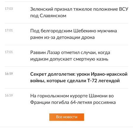
Зеленский признал тяжелое положение ВСУ
17:03
под Славянском
Под белгородским Шебекино мужчина
17:01
ранен из-за детонации дрона
Раввин Лазар отметил случаи, когда
17:01
иудаизм допускает смертную казнь
Секрет долголетия: уроки Ирано-иракской
16:59
войны, которые сделали Т-72 легендой
На горнолыжном курорте Шамони во
16:59
Франции погибла 64-летняя россиянка
Все новости