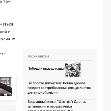
 и там
маться
лий и
нхолично
ете
РЕКОМЕНДУЕМ
Победа и правда наша!
Не просто джойстик: Война дронов
создает востребованных специалистов
для мирной жизни
Воздушный кулак "Центра": Дроны,
артиллерия и перехватчики