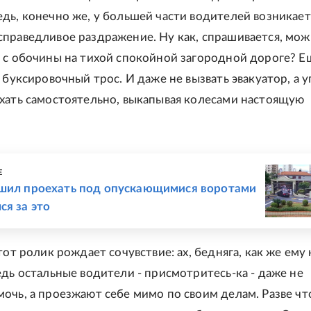
дь, конечно же, у большей части водителей возникает
праведливое раздражение. Ну как, спрашивается, мо
 с обочины на тихой спокойной загородной дороге? Е
й буксировочный трос. И даже не вызвать эвакуатор, а 
хать самостоятельно, выкапывая колесами настоящую
Е
ешил проехать под опускающимися воротами
ся за это
тот ролик рождает сочувствие: ах, бедняга, как же ему 
едь остальные водители - присмотритесь-ка - даже не
очь, а проезжают себе мимо по своим делам. Разве чт