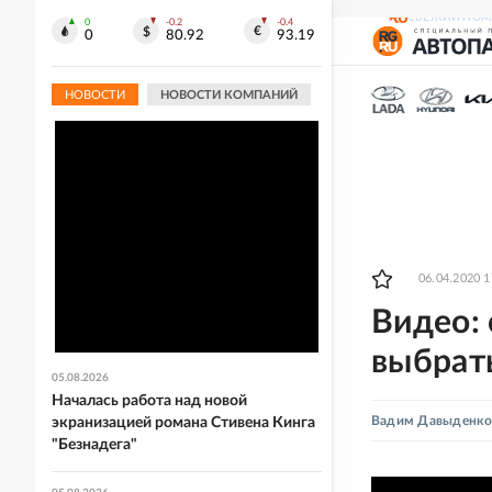
СВЕЖИЙ НОМ
0
-0.2
-0.4
0
80.92
93.19
НОВОСТИ
НОВОСТИ КОМПАНИЙ
06.04.2020 1
Видео: 
выбрат
05.08.2026
Началась работа над новой
Вадим Давыденк
экранизацией романа Стивена Кинга
"Безнадега"