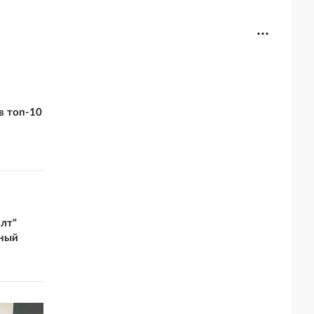
в топ-10
лт"
ьный