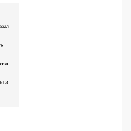
азал
ть
ссиян
 ЕГЭ