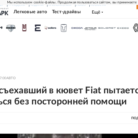
Мы используем cookie-файлы. Продолжая пользоваться сайтом, вы принимаете
ЕР
РГ-НЕДЕЛЯ
РОДИНА
ПРИЛОЖЕНИЯ
СОЮЗ
НОВОСТИ
Легковые авто
Тест-драйвы
Ещё
7:00
АВТО
съехавший в кювет Fiat пытает
ься без посторонней помощи
о
ПО