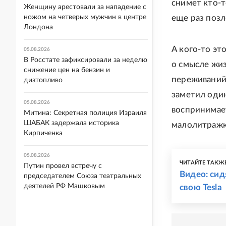
снимет кто-т
Женщину арестовали за нападение с
ножом на четверых мужчин в центре
еще раз позл
Лондона
А кого-то эт
05.08.2026
В Росстате зафиксировали за неделю
о смысле жиз
снижение цен на бензин и
переживаний.
дизтопливо
заметил один
05.08.2026
воспринимает
Митина: Секретная полиция Израиля
ШАБАК задержала историка
малолитражк
Кирпиченка
05.08.2026
ЧИТАЙТЕ ТАКЖ
Путин провел встречу с
Видео: сид
председателем Союза театральных
деятелей РФ Машковым
свою Tesla