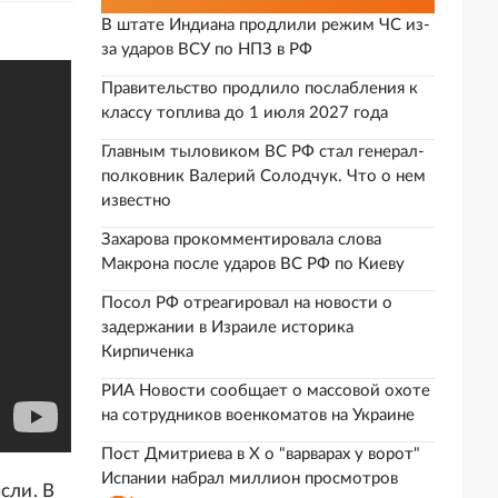
В штате Индиана продлили режим ЧС из-
за ударов ВСУ по НПЗ в РФ
Правительство продлило послабления к
классу топлива до 1 июля 2027 года
Главным тыловиком ВС РФ стал генерал-
полковник Валерий Солодчук. Что о нем
известно
Захарова прокомментировала слова
Макрона после ударов ВС РФ по Киеву
Посол РФ отреагировал на новости о
задержании в Израиле историка
Кирпиченка
РИА Новости сообщает о массовой охоте
на сотрудников военкоматов на Украине
Пост Дмитриева в X о "варварах у ворот"
Испании набрал миллион просмотров
сли. В