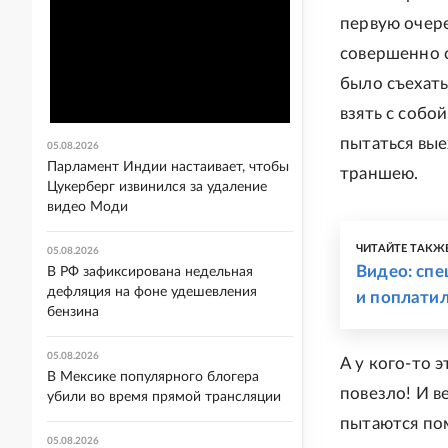
первую очере
совершенно с
было съехать
взять с собо
пытаться вые
05.08.2026
Парламент Индии настаивает, чтобы
траншею.
Цукерберг извинился за удаление
видео Моди
ЧИТАЙТЕ ТАКЖ
05.08.2026
Видео: сп
В РФ зафиксирована недельная
дефляция на фоне удешевления
и поплатил
бензина
05.08.2026
А у кого-то э
В Мексике популярного блогера
повезло! И в
убили во время прямой трансляции
пытаются пом
05.08.2026