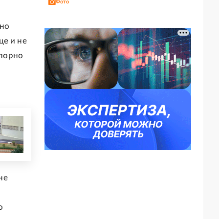
Фото
жно
ще и не
упорно
не
о