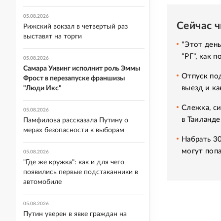
05.08.2026
Сейчас 
Рижский вокзал в четвертый раз
выставят на торги
"Этот день
"РГ", как 
05.08.2026
Самара Уивинг исполнит роль Эммы
Отпуск под
Фрост в перезапуске франшизы
выезд и ка
"Люди Икс"
Слежка, си
05.08.2026
в Таиланде
Памфилова рассказала Путину о
мерах безопасности к выборам
Набрать 3
могут попа
05.08.2026
"Где же кружка": как и для чего
появились первые подстаканники в
автомобиле
05.08.2026
Путин уверен в явке граждан на