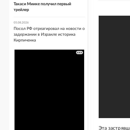
Такаси Миике получил первый
трейлер
05.08.2026
Посол РФ отреагировал на новости о
задержании в Израиле историка
Кирпиченка
Эта застрявш