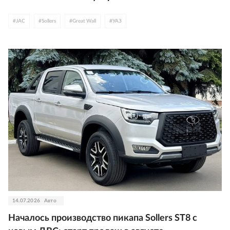
#
JAC
#
Sollers
#
Great Wall
#
УАЗ
14.07.2026
Авто
Началось производство пикапа Sollers ST8 с