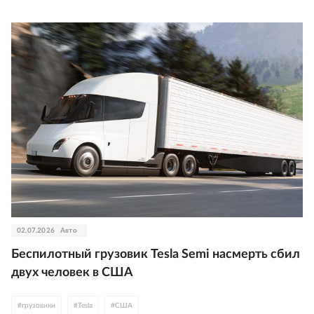
02.07.2026
Авто
Беспилотный грузовик Tesla Semi насмерть сбил
двух человек в США
#
грузовики
#
Tesla
#
США