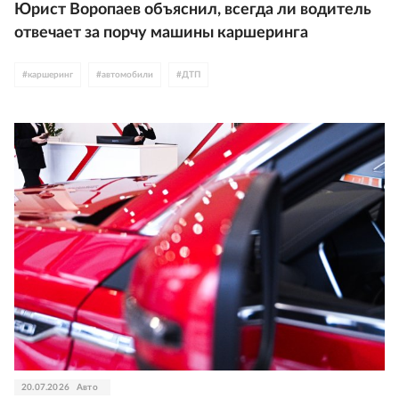
Юрист Воропаев объяснил, всегда ли водитель
отвечает за порчу машины каршеринга
#
каршеринг
#
автомобили
#
ДТП
20.07.2026
Авто