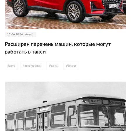
15.06.2026
Авто
Расширен перечень машин, которые могут
работать в такси
#
авто
#
автомобили
#
такси
#
Jetour