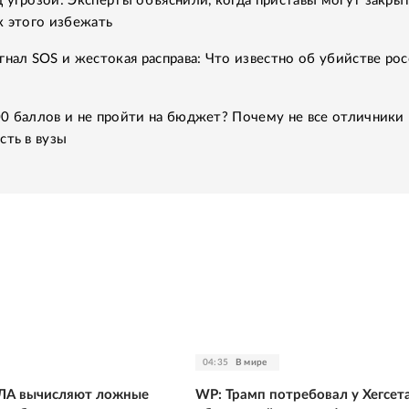
 угрозой: Эксперты объяснили, когда приставы могут закры
к этого избежать
гнал SOS и жестокая расправа: Что известно об убийстве рос
0 баллов и не пройти на бюджет? Почему не все отличники
сть в вузы
04:35
В мире
ЛА вычисляют ложные
WP: Трамп потребовал у Хегсет