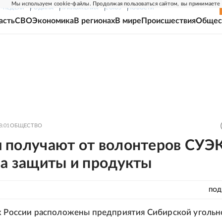
Мы используем cookie-файлы. Продолжая пользоваться сайтом, вы принимаете
Г-НЕДЕЛЯ
РОДИНА
ПРИЛОЖЕНИЯ
СОЮЗ
НОВОСТИ
асть
СВО
Экономика
В регионах
В мире
Происшествия
Общес
8:01
ОБЩЕСТВО
 получают от волонтеров СУЭ
ва защиты и продукты
ПОД
х России расположены предприятия Сибирской угольн