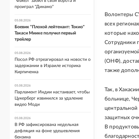
"Факел" забил в свои ворота и
проиграл "Динамо"
Волонтеры С
05.08.2026
всех региона
Боевик "Плохой лейтенант: Токио"
которые нахо
Такаси Миике получил первый
трейлер
Сотрудники п
организуемо
05.08.2026
Посол РФ отреагировал на новости о
(ОНФ), доста
задержании в Израиле историка
также дополн
Кирпиченка
05.08.2026
Так, в Хакас
Парламент Индии настаивает, чтобы
Цукерберг извинился за удаление
больнице, Че
видео Моди
центральной 
защитных очк
05.08.2026
В РФ зафиксирована недельная
В продуктовы
дефляция на фоне удешевления
благодарност
бензина