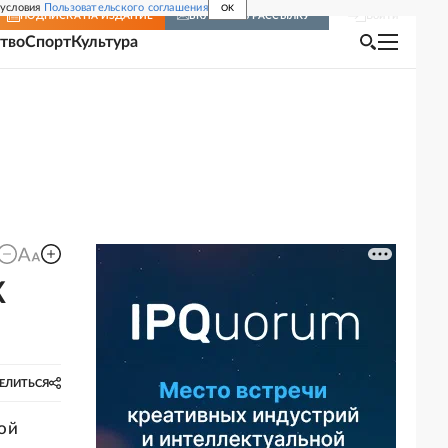
 условия
Пользовательского соглашения
OK
Войти
ПОДПИСКА
НА ИЗДАНИЕ
ВКЛЮЧИТЬ РАССЫЛКУ
тво
Спорт
Культура
К
ЕЛИТЬСЯ
ой