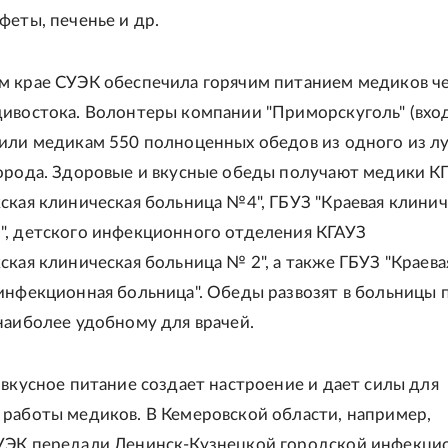
феты, печенье и др.
 крае СУЭК обеспечила горячим питанием медиков ч
ивостока. Волонтеры компании "Приморскуголь" (вхо
или медикам 550 полноценных обедов из одного из л
орода. Здоровые и вкусные обеды получают медики К
ская клиническая больница №4", ГБУЗ "Краевая клинич
, детского инфекционного отделения КГАУЗ
ская клиническая больница № 2", а также ГБУЗ "Краева
инфекционная больница". Обеды развозят в больницы 
наиболее удобному для врачей.
 вкусное питание создает настроение и дает силы для
работы медиков. В Кемеровской области, например,
УЭК передали Ленинск-Кузнецкой городской инфекци