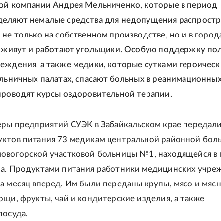
ой компании Андрея Мельниченко, которые в период
деляют немалые средства для недопущения распростр
 не только на собственном производстве, но и в город
е живут и работают угольщики. Особую поддержку по
еждения, а также медики, которые сутками героическ
ольничных палатах, спасают больных в реанимационны
проводят курсы оздоровительной терапии.
еры предприятий СУЭК в Забайкальском крае передал
ктов питания 73 медикам центральной районной боль
овогорской участковой больницы №1, находящейся в 
ра. Продуктами питания работники медицинских учре
а месяц вперед. Им были переданы крупы, мясо и мяс
ощи, фрукты, чай и кондитерские изделия, а также
посуда.