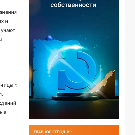
анения
ах и
лучают
и
х
и
ницы г.
п.
ждений
ные
ГЛАВНОЕ СЕГОДНЯ: