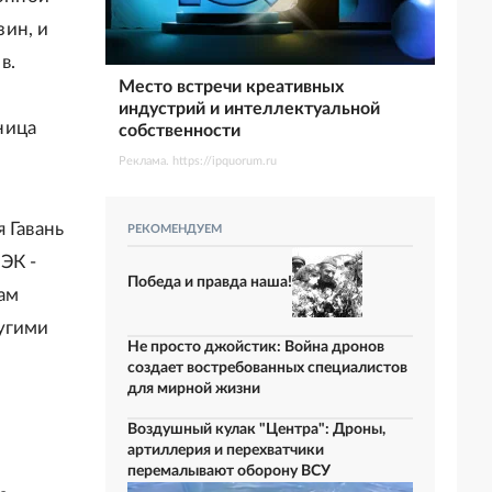
ин, и
в.
Место встречи креативных
индустрий и интеллектуальной
ница
собственности
Реклама. https://ipquorum.ru
 Гавань
РЕКОМЕНДУЕМ
ЭК -
Победа и правда наша!
ам
угими
Не просто джойстик: Война дронов
создает востребованных специалистов
для мирной жизни
Воздушный кулак "Центра": Дроны,
артиллерия и перехватчики
перемалывают оборону ВСУ