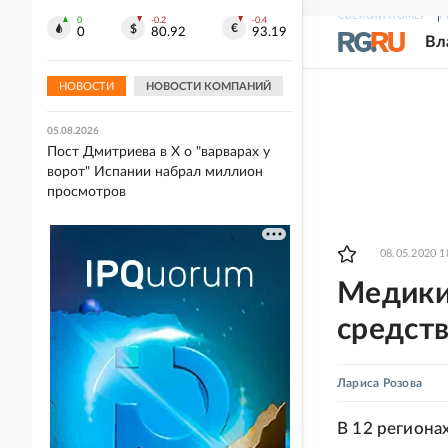
СВЕЖИЙ НОМЕР
Р
0
-0.2
-0.4
05.08.2026
0
80.92
93.19
Вл
Началась работа над новой
экранизацией романа Стивена Кинга
"Безнадега"
НОВОСТИ
НОВОСТИ КОМПАНИЙ
05.08.2026
Пост Дмитриева в X о "варварах у
ворот" Испании набрал миллион
просмотров
08.05.2020 1
Медики
средст
Лариса Розова
В 12 региона