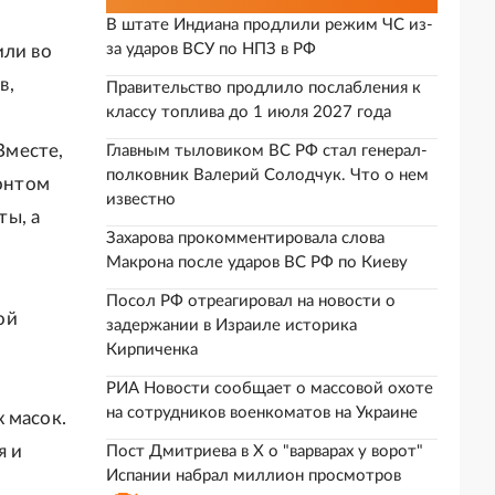
В штате Индиана продлили режим ЧС из-
за ударов ВСУ по НПЗ в РФ
ли во
в,
Правительство продлило послабления к
классу топлива до 1 июля 2027 года
Вместе,
Главным тыловиком ВС РФ стал генерал-
полковник Валерий Солодчук. Что о нем
онтом
известно
ты, а
Захарова прокомментировала слова
Макрона после ударов ВС РФ по Киеву
Посол РФ отреагировал на новости о
ой
задержании в Израиле историка
Кирпиченка
РИА Новости сообщает о массовой охоте
на сотрудников военкоматов на Украине
 масок.
я и
Пост Дмитриева в X о "варварах у ворот"
Испании набрал миллион просмотров