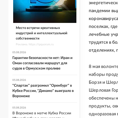
энергетическ
пандемии вы
коронавируса
поселках, гд
Место встречи креативных
индустрий и интеллектуальной
лечебные учр
собственности
трудятся в б
Реклама. https://ipquorum.ru
отделениях, 
05.08.2026
Гарантии безопасности нет: Иран и
Оман согласовали маршрут для
8 мая волонт
судов в Ормузском проливе
наборы проду
05.08.2026
Борзя и Шерл
"Спартак" разгромил "Оренбург" в
Шерловая Го
Кубке России, "Динамо" выиграло в
Воронеже
обеспечены н
продукты, ов
05.08.2026
В Воронеже в матче Кубка России
одноразовая 