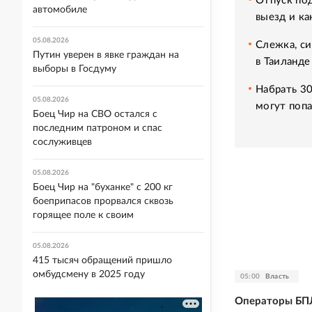
Отпуск под
автомобиле
выезд и ка
05.08.2026
Слежка, си
Путин уверен в явке граждан на
в Таиланде
выборы в Госдуму
Набрать 30
05.08.2026
могут попа
Боец Чир на СВО остался с
последним патроном и спас
сослуживцев
05.08.2026
Боец Чир на "буханке" с 200 кг
боеприпасов прорвался сквозь
горящее поле к своим
05.08.2026
415 тысяч обращений пришло
омбудсмену в 2025 году
05:00
Власть
Операторы БП