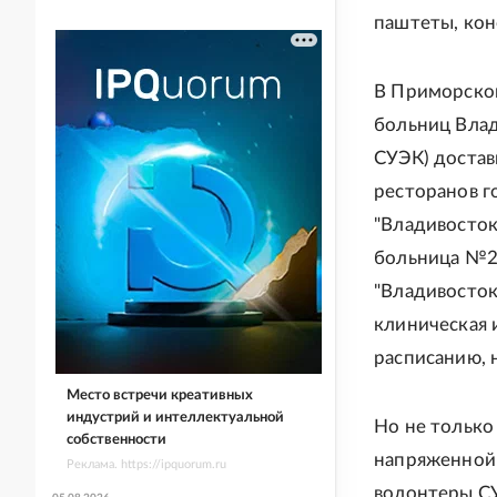
паштеты, кон
В Приморском
больниц Влад
СУЭК) достав
ресторанов г
"Владивосток
больница №2"
"Владивосток
клиническая 
расписанию, 
Место встречи креативных
индустрий и интеллектуальной
Но не только
собственности
напряженной 
Реклама. https://ipquorum.ru
волонтеры С