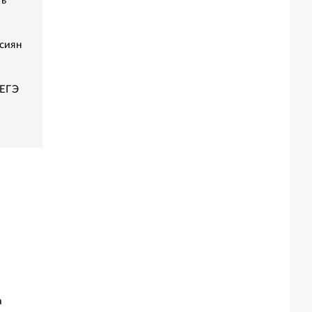
ть
сиян
 ЕГЭ
а