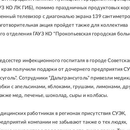
УЗ КО ЛК ГИБ), помимо праздничных продуктовых корз
енный телевизор с диагональю экрана 139 сантиметро
готворительная акция пройдет также для коллектива
о отделения ГАУЗ КО "Прокопьевская городская боль
медсестер инфекционного госпиталя в городе Советская
 края получили подарки от дочернего предприятия СУ
суголь". Сотрудники "Дальтрансуголь" привезли медик
бки с апельсинами, яблоками, грушами, лимонами, др
также мед, печенье, шоколад, сыры и колбасы.
едицинских работниках в регионах присутствия СУЭК,
едприятий компании не забывают также о тех людях,