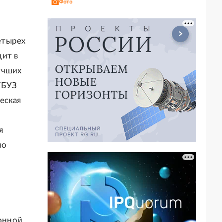
Фото
етырех
дит в
учших
ГБУЗ
еская
я
по
онной