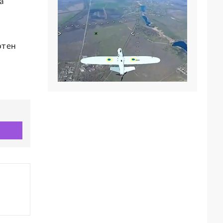
а
отен