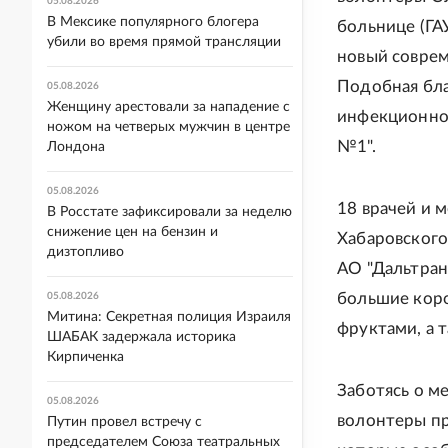
05.08.2026
В Мексике популярного блогера
больнице (ГА
убили во время прямой трансляции
новый соврем
Подобная бла
05.08.2026
Женщину арестовали за нападение с
инфекционног
ножом на четверых мужчин в центре
№1".
Лондона
05.08.2026
18 врачей и 
В Росстате зафиксировали за неделю
снижение цен на бензин и
Хабаровского
дизтопливо
АО "Дальтран
большие коро
05.08.2026
Митина: Секретная полиция Израиля
фруктами, а 
ШАБАК задержала историка
Кирпиченка
Заботясь о м
05.08.2026
волонтеры пр
Путин провел встречу с
председателем Союза театральных