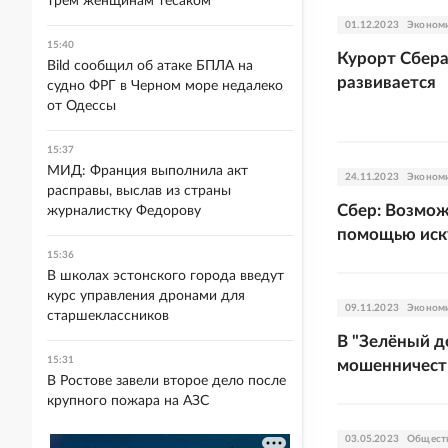
трем женщинам тесаком
01.12.2023
Эконом
15:40
Курорт Сбера
Bild сообщил об атаке БПЛА на
развивается
судно ФРГ в Черном море недалеко
от Одессы
15:37
МИД: Франция выполнила акт
24.11.2023
Эконом
расправы, выслав из страны
Сбер: Возмож
журналистку Федорову
помощью иск
15:36
В школах эстонского города введут
курс управления дронами для
09.11.2023
Эконом
старшеклассников
В "Зелёный д
15:31
мошенничест
В Ростове завели второе дело после
крупного пожара на АЗС
03.05.2023
Общест