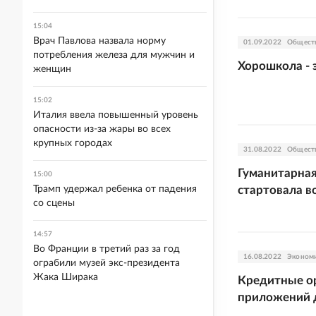
15:04
Врач Павлова назвала норму
01.09.2022
Общест
потребления железа для мужчин и
Хорошкола - 
женщин
15:02
Италия ввела повышенный уровень
опасности из-за жары во всех
крупных городах
31.08.2022
Общест
Гуманитарна
15:00
Трамп удержал ребенка от падения
стартовала в
со сцены
14:57
Во Франции в третий раз за год
16.08.2022
Эконом
ограбили музей экс-президента
Жака Ширака
Кредитные ор
приложений 