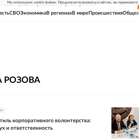
Мы используем cookie-файлы. Продолжая пользоваться сайтом, вы принимаете
Г-НЕДЕЛЯ
РОДИНА
ПРИЛОЖЕНИЯ
СОЮЗ
НОВОСТИ
асть
СВО
Экономика
В регионах
В мире
Происшествия
Общес
А
РОЗОВА
во
иль корпоративного волонтерства:
х и ответственность