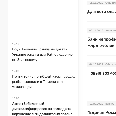
16.11.2022
Общест
Для кого опа
02.11.2022
Эконом
Банк непрофи
15:10
млрд рублей
Боуз: Решение Трампа не давать
Украине ракеты для Patriot ударило
по Зеленскому
04.10.2022
Общест
15:07
Новые возмо
Почти тонну погибшей из-за паводка
рыбы выловили в Тюмени для
утилизации
15:05
Антон Заболотный
12.09.2022
Власть
дисквалифицирован на полгода за
"Единая Росс
нарушение антидопинговых правил