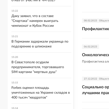
отказ от участия в ЧМ-2027
15:22
Даку заявил, что в составе
"Спартака" намерен выиграть
08.02.2023
Общест
чемпионат и Кубок России
Профилактика
15:21
В Германии задержали украинца по
подозрению в шпионаже
06.02.2023
Онкологическ
15:20
Профилактика алк
В Севастополе осудили
предпринимателя, торговавшего
SIM-картами "мертвых душ"
27.12.2022
Общест
15:15
Социально о
Forbes оценил площадь
лучшими пра
уничтоженных на Украине складов в
400 тысяч "квадратов"
15:14