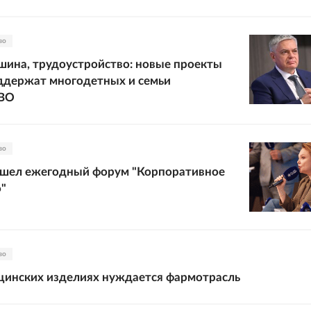
во
шина, трудоустройство: новые проекты
ддержат многодетных и семьи
СВО
во
ошел ежегодный форум "Корпоративное
"
во
цинских изделиях нуждается фармотрасль