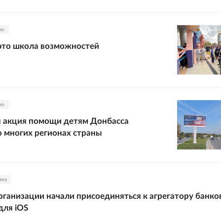
во
это школа возможностей
во
я акция помощи детям Донбасса
о многих регионах страны
ика
ганизации начали присоединяться к агрегатору банко
для iOS