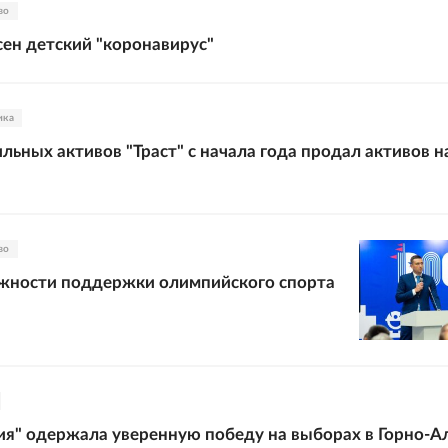
во
сен детский "коронавирус"
ика
льных активов "Траст" с начала года продал активов н
во
жности поддержки олимпийского спорта
ия" одержала уверенную победу на выборах в Горно-А