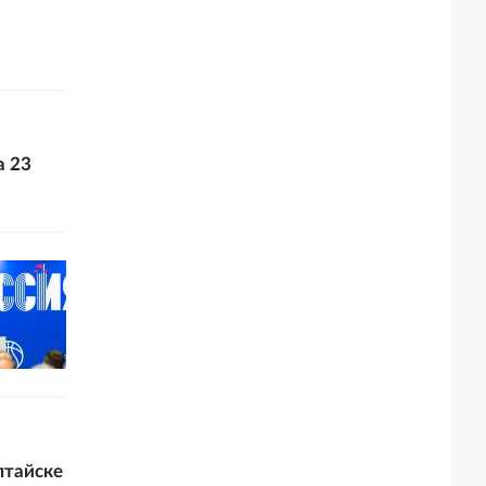
а 23
лтайске