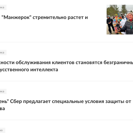
ика
 "Манжерок" стремительно растет и
ика
ности обслуживания клиентов становятся безграничн
усственного интеллекта
ика
ень" Сбер предлагает специальные условия защиты от
ва
во