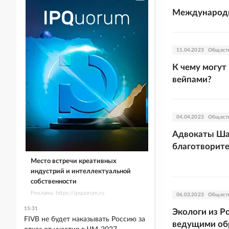
Международн
11.04.2023
Общест
К чему могут
вейпами?
04.04.2023
Общест
Адвокаты Ша
благотворит
Место встречи креативных
индустрий и интеллектуальной
собственности
Реклама. https://ipquorum.ru
06.03.2023
Общест
15:31
Экологи из Р
FIVB не будет наказывать Россию за
ведущими об