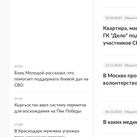
24.04.2025
Общест
Квартира, ма
ГК "Дело" по
участников 
13.11.2024
Общест
15:43
Боец Молодой рассказал, что
В Москве пр
помогает поддержать боевой дух на
волонтерство
СВО
15:41
Кыргызстан ввел систему пермитов
для восхождения на Пик Победы
06.12.2023
Общест
В каких меди
15:40
В Краснодаре мужчина угрожал