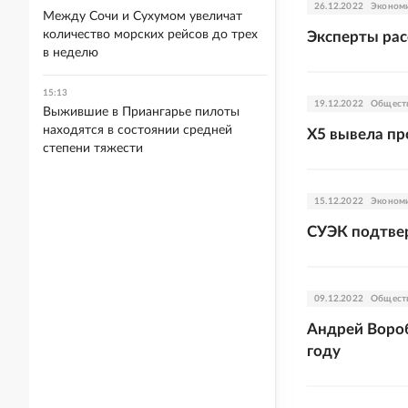
26.12.2022
Эконом
Между Сочи и Сухумом увеличат
количество морских рейсов до трех
Эксперты рас
в неделю
15:13
19.12.2022
Общест
Выжившие в Приангарье пилоты
находятся в состоянии средней
X5 вывела пр
степени тяжести
15.12.2022
Эконом
СУЭК подтвер
09.12.2022
Общест
Андрей Вороб
году