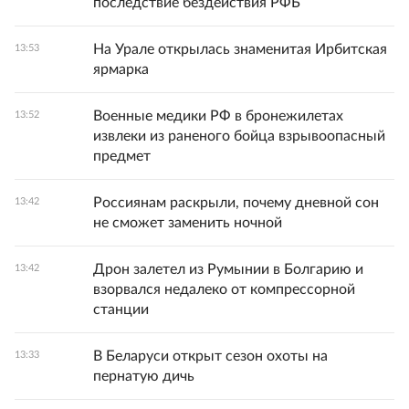
последствие бездействия РФБ
На Урале открылась знаменитая Ирбитская
13:53
ярмарка
Военные медики РФ в бронежилетах
13:52
извлеки из раненого бойца взрывоопасный
предмет
Россиянам раскрыли, почему дневной сон
13:42
не сможет заменить ночной
Дрон залетел из Румынии в Болгарию и
13:42
взорвался недалеко от компрессорной
станции
В Беларуси открыт сезон охоты на
13:33
пернатую дичь