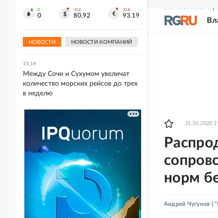
СВЕЖИЙ НОМЕР
Р
0
-0.2
-0.4
15:15
0
80.92
93.19
Вл
Forbes оценил площадь
уничтоженных на Украине складов в
400 тысяч "квадратов"
НОВОСТИ
НОВОСТИ КОМПАНИЙ
15:14
Между Сочи и Сухумом увеличат
количество морских рейсов до трех
в неделю
31.05.2020 2
Распро
сопров
норм б
Андрей Чугунов
( 