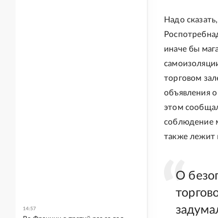
Надо сказать
Роспотребнад
иначе бы маг
самоизоляции
торговом зал
объявления о
этом сообщал
соблюдение м
также лежит 
О безо
торгов
задума
14:57