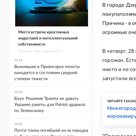
В городе Дз
покупателям
Причина - в 
огромные оч
Место встречи креативных
индустрий и интеллектуальной
собственности
В четверг, 28
Реклама. https://ipquorum.ru
горожан. Ест
15:13
Выжившие в Приангарье пилоты
никто и не со
находятся в состоянии средней
запустили вс
степени тяжести
15:10
Боуз: Решение Трампа не давать
ЧИТАЙТЕ ТАКЖ
Украине ракеты для Patriot ударило
Нижегородс
по Зеленскому
коронавир
15:07
Почти тонну погибшей из-за паводка