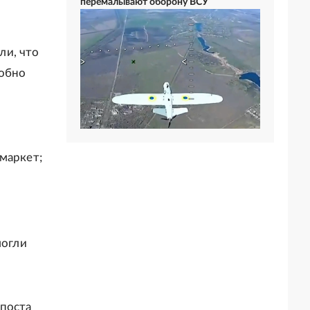
перемалывают оборону ВСУ
ли, что
робно
маркет;
могли
 поста