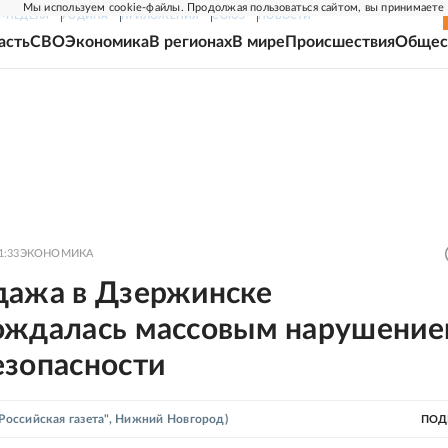
Мы используем cookie-файлы. Продолжая пользоваться сайтом, вы принимаете
Г-НЕДЕЛЯ
РОДИНА
ПРИЛОЖЕНИЯ
СОЮЗ
НОВОСТИ
асть
СВО
Экономика
В регионах
В мире
Происшествия
Общес
1:33
ЭКОНОМИКА
дажа в Дзержинске
ождалась массовым нарушени
езопасности
"Российская газета", Нижний Новгород)
ПОД