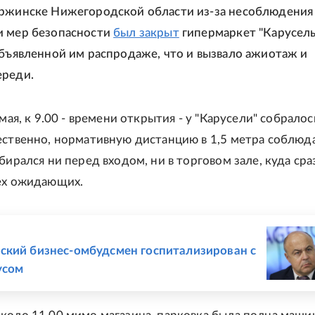
ержинске Нижегородской области из-за несоблюдения
и мер безопасности
был закрыт
гипермаркет "Карусель
объявленной им распродаже, что и вызвало ажиотаж и
ереди.
 мая, к 9.00 - времени открытия - у "Карусели" собрало
ественно, нормативную дистанцию в 1,5 метра соблюд
бирался ни перед входом, ни в торговом зале, куда сра
ех ожидающих.
Е
кий бизнес-омбудсмен госпитализирован с
усом