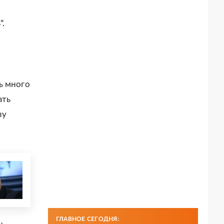
".
сь много
ать
зу
ГЛАВНОЕ СЕГОДНЯ: