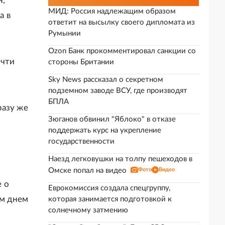
н,
МИД: Россия надлежащим образом
а в
ответит на высылку своего дипломата из
Румынии
Ozon Банк прокомментировал санкции со
очти
стороны Британии
Sky News рассказал о секретном
подземном заводе ВСУ, где производят
БПЛА
разу же
Зюганов обвинил "Яблоко" в отказе
поддержать курс на укрепление
государственности
Наезд легковушки на толпу пешеходов в
Омске попал на видео
Фото
Видео
 о
Еврокомиссия создала спецгруппу,
им днем
которая занимается подготовкой к
солнечному затмению