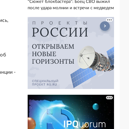
"Сюжет блокбастера": Боец СВО выжил
после удара молнии и встречи с медведем
ись,
 об
анции -