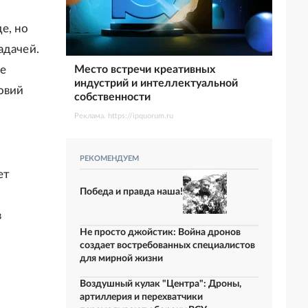
е, но
адачей.
не
Место встречи креативных
индустрий и интеллектуальной
овий
собственности
Реклама. https://ipquorum.ru
РЕКОМЕНДУЕМ
ет
Победа и правда наша!
в
Не просто джойстик: Война дронов
создает востребованных специалистов
для мирной жизни
Воздушный кулак "Центра": Дроны,
артиллерия и перехватчики