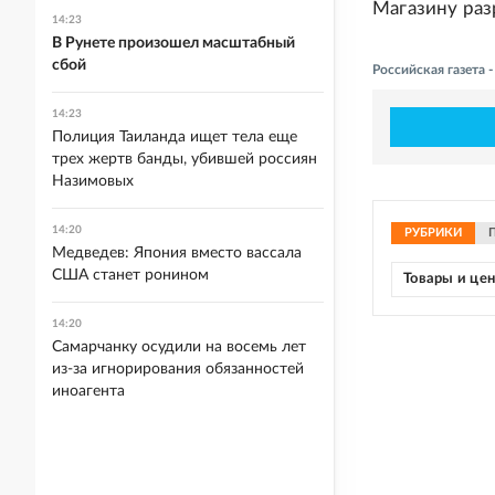
Магазину раз
14:23
В Рунете произошел масштабный
сбой
Российская газета
14:23
Полиция Таиланда ищет тела еще
трех жертв банды, убившей россиян
Назимовых
14:20
РУБРИКИ
Медведев: Япония вместо вассала
США станет ронином
Товары и це
14:20
Самарчанку осудили на восемь лет
из-за игнорирования обязанностей
иноагента