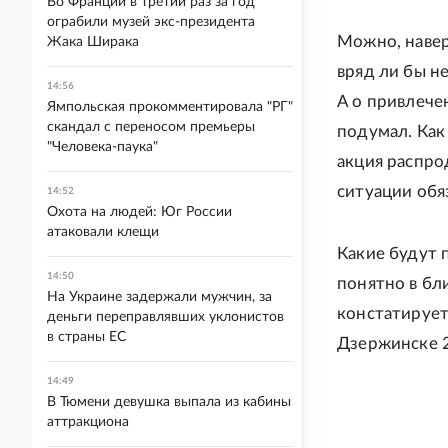
Во Франции в третий раз за год
ограбили музей экс-президента
Можно, навер
Жака Ширака
вряд ли бы н
14:56
А о привлече
Ямпольская прокомментировала "РГ"
скандал с переносом премьеры
подумал. Как
"Человека-паука"
акция распро
ситуации обя
14:52
Охота на людей: Юг России
атаковали клещи
Какие будут 
14:50
понятно в бл
На Украине задержали мужчин, за
констатирует
деньги переправлявших уклонистов
в страны ЕС
Дзержинске 28
14:49
В Тюмени девушка выпала из кабины
аттракциона