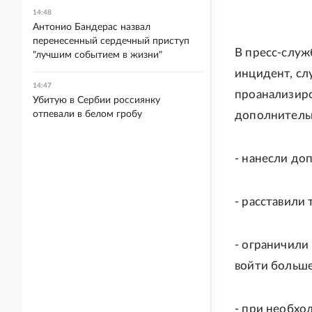
14:48
Антонио Бандерас назвал
перенесенный сердечный приступ
В пресс-служ
"лучшим событием в жизни"
инцидент, сл
14:47
проанализиро
Убитую в Сербии россиянку
отпевали в белом гробу
дополнительн
- нанесли до
- расставили 
- ограничили
войти больше
- при необхо