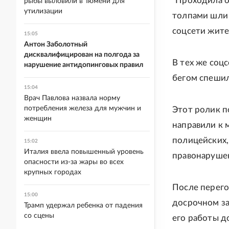
"Проходила о
рыбы выловили в Тюмени для
утилизации
толпами шли б
соцсети жите
15:05
Антон Заболотный
дисквалифицирован на полгода за
В тех же соц
нарушение антидопинговых правил
бегом спеши
15:04
Врач Павлова назвала норму
потребления железа для мужчин и
Этот ролик п
женщин
направили к 
полицейских,
15:02
Италия ввела повышенный уровень
правонаруше
опасности из-за жары во всех
крупных городах
После перего
15:00
досрочном за
Трамп удержал ребенка от падения
со сцены
его работы д