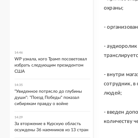
охраны;
- организован
- аудиоролик
14:46
транслируетс
WP узнала, кого Трамп посоветовал
избрать следующим президентом
США
- внутри маг
сотрудник, в
14:35
"Увиденное потрясло до глубины
людей;
души": "Поезд Победы" показал
сибирякам правду о войне
- введен доп
14:29
количеству ч
За вторжение в Курскую область
осуждены 36 наемников из 13 стран