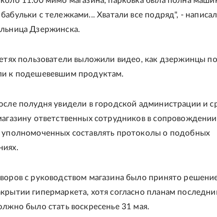
коло 11.00 мимо магазина, парковка была полна маши
абульки с тележками... Хватали все подряд", - написал
льница Дзержинска.
сетях пользователи выложили видео, как дзержинцы п
ли к подешевевшим продуктам.
осле полудня увидели в городской администрации и с
магазину ответственных сотрудников в сопровождении
 уполномоченных составлять протоколы о подобных
ниях.
воров с руководством магазина было принято решение
крытии гипермаркета, хотя согласно планам последн
олжно было стать воскресенье 31 мая.