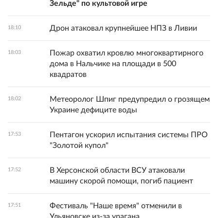
Зельде" по культовой игре
Дрон атаковал крупнейшее НПЗ в Ливии
18:10
Пожар охватил кровлю многоквартирного
18:03
дома в Нальчике на площади в 500
квадратов
Метеоролог Шпиг предупредил о грозящем
18:02
Украине дефиците воды
Пентагон ускорил испытания системы ПРО
17:53
"Золотой купол"
В Херсонской области ВСУ атаковали
17:52
машину скорой помощи, погиб пациент
Фестиваль "Наше время" отменили в
17:51
Ульяновске из-за урагана