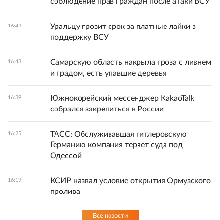
соблюдение прав граждан после атаки ВСУ
Уральцу грозит срок за платные лайки в
16:43
поддержку ВСУ
Самарскую область накрыла гроза с ливнем
16:43
и градом, есть упавшие деревья
Южнокорейский мессенджер KakaoTalk
16:39
собрался закрепиться в России
ТАСС: Обслуживавшая гитлеровскую
16:25
Германию компания теряет суда под
Одессой
КСИР назвал условие открытия Ормузского
16:19
пролива
Все новости