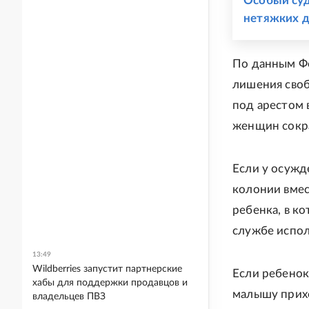
Особый суд
нетяжких 
По данным Фе
лишения сво
под арестом 
женщин сокра
Если у осужд
колонии вмес
ребенка, в к
службе испол
13:49
Wildberries запустит партнерские
Если ребенок 
хабы для поддержки продавцов и
малышу прихо
владельцев ПВЗ