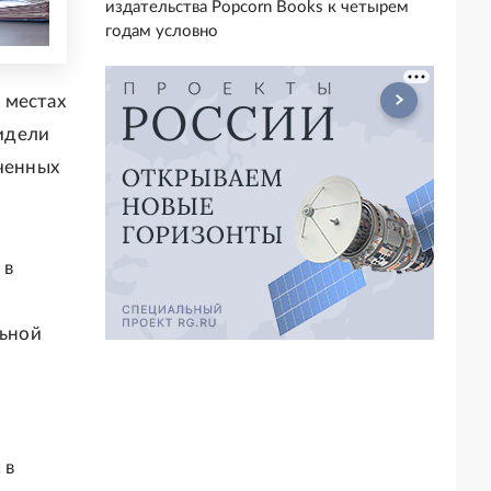
издательства Popcorn Books к четырем
годам условно
 местах
идели
юченных
 в
льной
 в