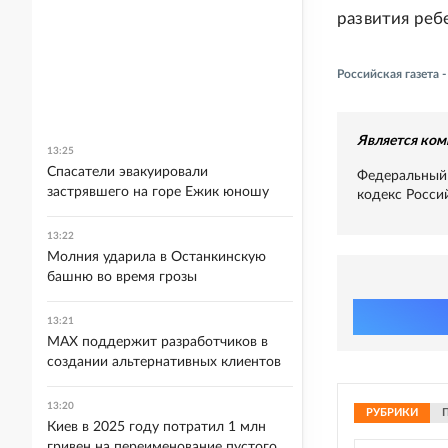
развития ребе
Российская газета
Является ком
13:25
Спасатели эвакуировали
Федеральный 
застрявшего на горе Ежик юношу
кодекс Росси
13:22
Молния ударила в Останкинскую
башню во время грозы
13:21
MAX поддержит разработчиков в
создании альтернативных клиентов
13:20
РУБРИКИ
Киев в 2025 году потратил 1 млн
гривен на переименование пустого