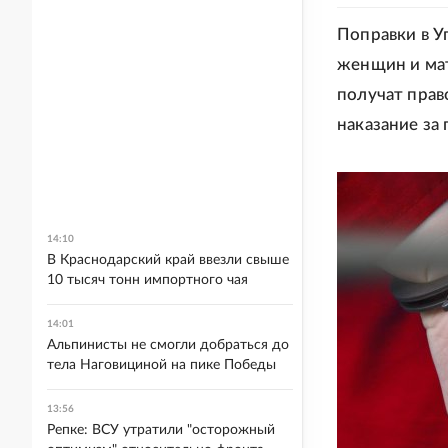
Поправки в У
женщин и мат
получат прав
наказание за
14:10
В Краснодарский край ввезли свыше
10 тысяч тонн импортного чая
14:01
Альпинисты не смогли добраться до
тела Наговициной на пике Победы
13:56
Репке: ВСУ утратили "осторожный