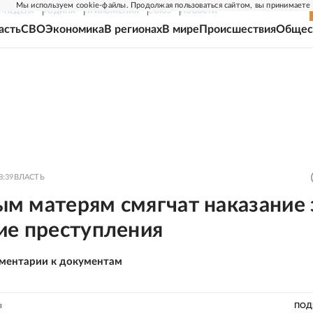
Мы используем cookie-файлы. Продолжая пользоваться сайтом, вы принимаете
Г-НЕДЕЛЯ
РОДИНА
ПРИЛОЖЕНИЯ
СОЮЗ
НОВОСТИ
асть
СВО
Экономика
В регионах
В мире
Происшествия
Общес
8:39
ВЛАСТЬ
м матерям смягчат наказание 
ие преступления
ментарии к документам
в
ПОД