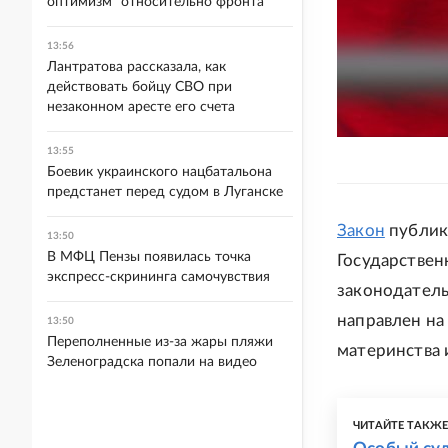
оптимизм" относительно фронта
13:56
Лантратова рассказала, как
действовать бойцу СВО при
незаконном аресте его счета
13:55
Боевик украинского нацбатальона
предстанет перед судом в Луганске
Закон
публику
13:50
В МФЦ Пензы появилась точка
Государствен
экспресс-скрининга самочувствия
законодатель
направлен на
13:50
Переполненные из-за жары пляжи
материнства 
Зеленоградска попали на видео
ЧИТАЙТЕ ТАКЖ