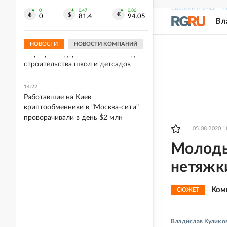
"Герани" атаковали место сборки
СВЕЖИЙ НОМЕР
Р
двигателей для БПЛА ВСУ в сумской
0
0.47
0.86
0
81.4
94.05
Вл
Ахтырке
НОВОСТИ
НОВОСТИ КОМПАНИЙ
14:23
Мэр Краснодара отчитался о ходе
строительства школ и детсадов
14:22
Работавшие на Киев
криптообменники в "Москва-сити"
проворачивали в день $2 млн
05.08.2020 1
Молоды
нетяжк
Ком
СЮЖЕТ
Владислав Кулико