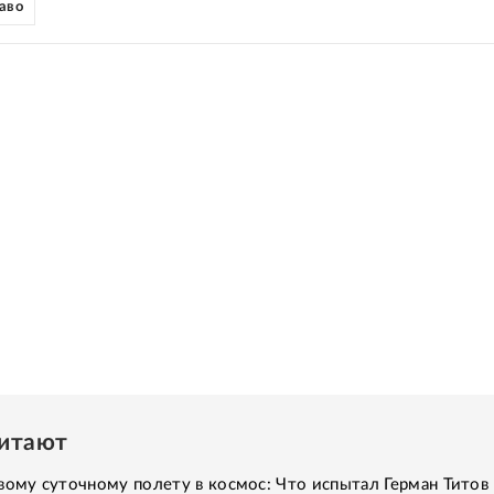
раво
читают
вому суточному полету в космос: Что испытал Герман Титов 