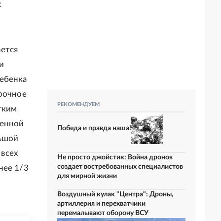
с
ается
и
ребенка
срочное
РЕКОМЕНДУЕМ
гким
денной
Победа и правда наша!
льшой
всех
Не просто джойстик: Война дронов
создает востребованных специалистов
нее 1/3
для мирной жизни
Воздушный кулак "Центра": Дроны,
артиллерия и перехватчики
перемалывают оборону ВСУ