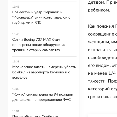
детдом. Прин
13:48
ребенком.
Совместный удар "Гераней" и
"Искандера" уничтожил эшелон с
гаубицами и РЛС
Как пояснил 
сокращение 
13:45
Сотни Boeing 737 MAX будут
женщины, име
проверены после обнаружения
исправительн
трещин в старых самолетах
освобождение
13:38
его видом. Э
Московские власти намерены убрать
бомбил из аэропорта Внуково и с
не менее 1/4
вокзалов
тяжести. Пре
категорий ос
13:33
"Комус" снизил цены на 94 позиции
срока наказан
для школы по предложению ФАС
13:31
Путин обсудил с Совбезом