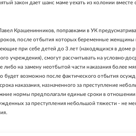
ятый закон дает шанс маме уехать из колонии вместе 
Павел Крашенинников, поправками в УК предусматрив
сроков, после отбытия которых беременные женщины 
ющие при себе детей до 3 лет (находящихся в доме 
ого учреждения), смогут рассчитывать на условно-до
 либо на замену неотбытой части наказания более мя
то будет возможно после фактического отбытия осуж
 срока наказания, назначенного за преступление небо
жние нормы предполагали единые сроки в отношении 
ужденных за преступления небольшой тяжести - не ме
ия.