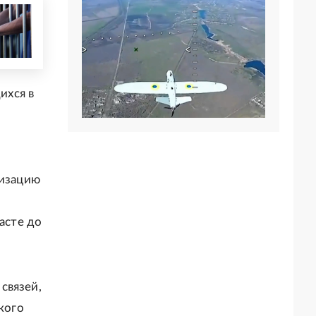
ихся в
низацию
асте до
связей,
кого