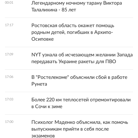
Легендарному ночному тарану Виктора
00:01
Талалихина - 85 лет
Ростовская область окажет помощь
17:17
родным детей, погибших в Архипо-
Осиповке
NYT узнала об исчезающем желании Запада
17:09
передавать Украине ракеты для ПВО
В "Ростелекоме" объяснили сбой в работе
17:06
Рунета
Более 220 км теплосетей отремонтировали
17:03
в Сочи к зиме
Психолог Маденко объяснила, как помочь
17:00
выпускникам прийти в себя после
экзаменов