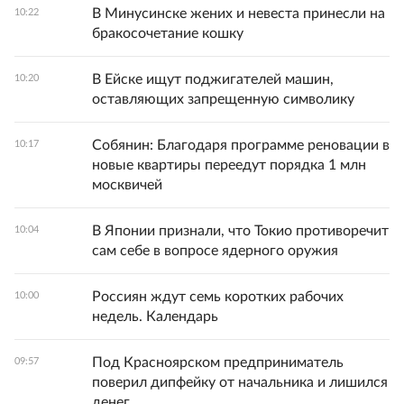
В Минусинске жених и невеста принесли на
10:22
бракосочетание кошку
В Ейске ищут поджигателей машин,
10:20
оставляющих запрещенную символику
Собянин: Благодаря программе реновации в
10:17
новые квартиры переедут порядка 1 млн
москвичей
В Японии признали, что Токио противоречит
10:04
сам себе в вопросе ядерного оружия
Россиян ждут семь коротких рабочих
10:00
недель. Календарь
Под Красноярском предприниматель
09:57
поверил дипфейку от начальника и лишился
денег