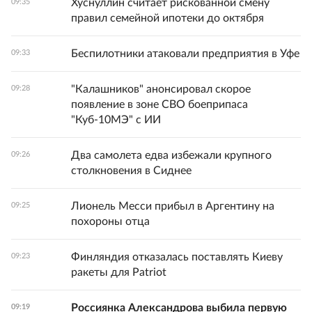
Хуснуллин считает рискованной смену
09:35
правил семейной ипотеки до октября
Беспилотники атаковали предприятия в Уфе
09:33
"Калашников" анонсировал скорое
09:28
появление в зоне СВО боеприпаса
"Куб-10МЭ" с ИИ
Два самолета едва избежали крупного
09:26
столкновения в Сиднее
Лионель Месси прибыл в Аргентину на
09:25
похороны отца
Финляндия отказалась поставлять Киеву
09:23
ракеты для Patriot
Россиянка Александрова выбила первую
09:19