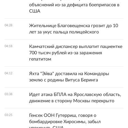
объяснений из-за дефицита боеприпасов в
США
Жительнице Благовещенска грозит до 10
04:28
лет за укус пальца полицейского
Камчатский диспансер выплатит пациентке
04:18
700 тысяч рублей из-за заражения
гепатитом
Яхта "Эйва" доставила на Командоры
04:12
землю с родины Витуса Беринга
Идет атака БПЛА на Ярославскую область,
03:38
движение в сторону Москвы перекрыто
Генсек ООН Гутерриш, говоря о
03:25
бомбардировке Хиросимы, забыл