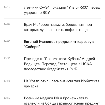
Летчики Су-34 показали "Упыря-500" перед
14:12
ударом по ВСУ
Врач Майоров назвал заболевания, при
14:09
которых лучше не пить кофе натощак
Евгений Кузнецов продолжит карьеру в
14:05
"Сибири"
Президент "Локомотива-Кубань" Андрей
13:55
Ведищев: Переход Елатонцева в ЦСКА -
последствие бездействия РФБ
На Урале открылась знаменитая Ирбитская
13:53
ярмарка
Военные медики РФ в бронежилетах
13:52
извлекли из бойца взрывоопасный предмет