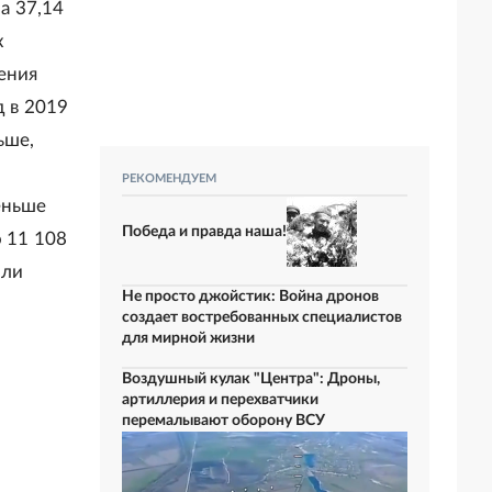
а 37,14
х
ения
д в 2019
ьше,
РЕКОМЕНДУЕМ
еньше
Победа и правда наша!
о 11 108
или
Не просто джойстик: Война дронов
6
создает востребованных специалистов
для мирной жизни
Воздушный кулак "Центра": Дроны,
артиллерия и перехватчики
перемалывают оборону ВСУ