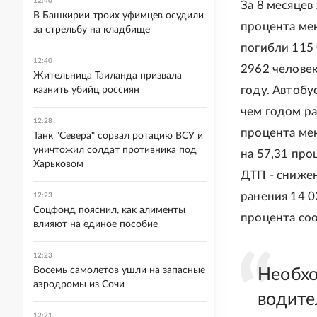
12:40
За 8 месяцев
В Башкирии троих уфимцев осудили
процента мен
за стрельбу на кладбище
погибли 115 
12:40
2962 человек
Жительница Таиланда призвала
году. Автобу
казнить убийц россиян
чем годом ра
12:28
процента мен
Танк "Севера" сорвал ротацию ВСУ и
уничтожил солдат противника под
на 57,31 про
Харьковом
ДТП - снижен
ранения 14 0
12:23
Соцфонд пояснил, как алименты
процента соо
влияют на единое пособие
12:23
Восемь самолетов ушли на запасные
Необхо
аэродромы из Сочи
водите
12:21