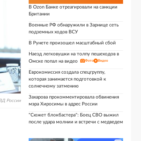
В Ozon Банке отреагировали на санкции
Британии
Военные РФ обнаружили в Зарнице сеть
подземных ходов ВСУ
В Рунете произошел масштабный сбой
Наезд легковушки на толпу пешеходов в
Омске попал на видео
Фото
Видео
Еврокомиссия создала спецгруппу,
которая занимается подготовкой к
солнечному затмению
Захарова прокомментировала обвинения
Д России
мэра Хиросимы в адрес России
"Сюжет блокбастера": Боец СВО выжил
после удара молнии и встречи с медведем