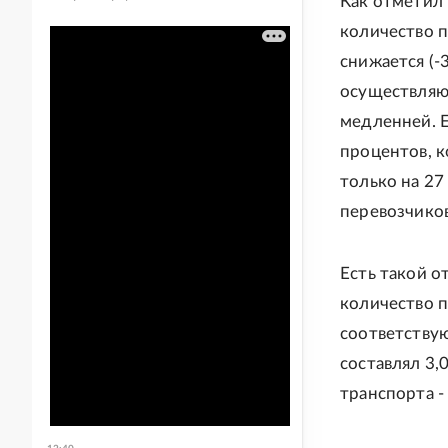
Как отметил 
количество п
снижается (-
осуществляющ
медленней. Е
процентов, к
только на 27
перевозчиков
Есть такой о
количество п
соответствую
составлял 3,0
транспорта - 