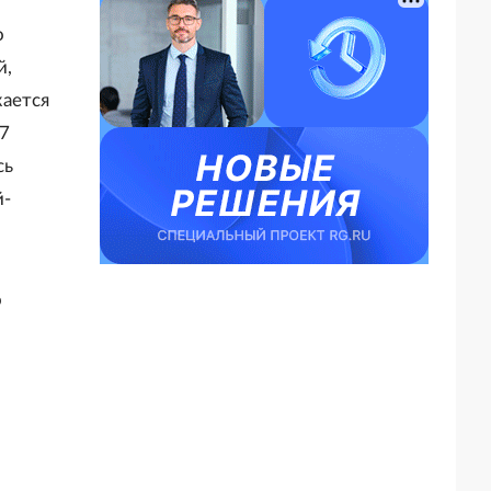
о
й,
жается
37
сь
й-
о