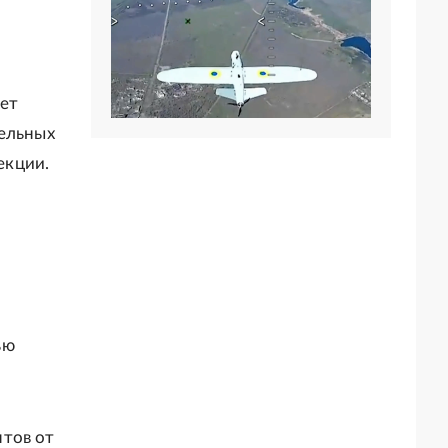
ует
тельных
екции.
ью
нтов от