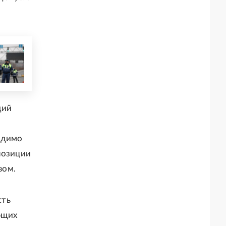
дий
одимо
позиции
вом.
сть
ющих