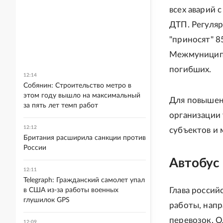
всех аварий 
ДТП. Регуля
"приносят" 8
Межмуниципа
погибших.
12:14
Собянин: Строительство метро в
этом году вышло на максимальный
Для повышен
за пять лет темп работ
организации 
12:12
субъектов и 
Британия расширила санкции против
России
Автобус 
12:11
Telegraph: Гражданский самолет упал
Глава россий
в США из-за работы военных
глушилок GPS
работы, нап
перевозок. 
12:09