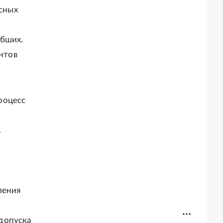
усных
ибших.
нтов
роцесс
.
ления
допуска