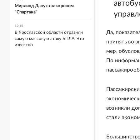
автобу
Мирлинд Даку стал игроком
"Спартака"
управл
12:15
Да, показате
В Ярославской области отразили
самую массовую атаку БПЛА. Что
принять во в
известно
мер, обусло
По информац
пассажирообо
Пассажирские
экономическо
возникли до
стали эконо
Большинство 