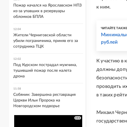
Пожар начался на Ярославском НПЗ
к ним.
из-за упавших в резервуары
обломков БПЛА
ЧИТАЙТЕ ТАКЖ
12:04
Минимальн
Жители Черниговской области
убили пограничника, приняв его за
рублей
сотрудника ТЦК
12:02
К участию в 
Под Курском пострадал мужчина,
должны допус
тушивший пожар после налета
дрона
безопасност
проводить их
11:58
в таких рей
Собянин: Завершена реставрация
Церкви Ильи Пророка на
Новгородском подворье
Михаил Черн
государствен