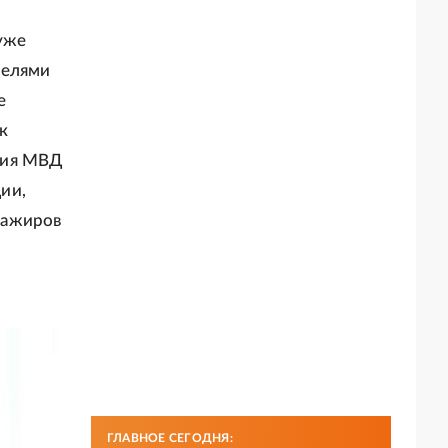
уже
телями
е
к
ния МВД
ии,
сажиров
ГЛАВНОЕ СЕГОДНЯ: