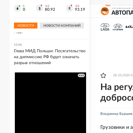
толпу пешеходов
СВЕЖИЙ НОМ
0
-0.2
-0.4
0
80.92
93.19
13:14
Сенаторы предложили разрешить
санацию компаний с начала 2027
НОВОСТИ
НОВОСТИ КОМПАНИЙ
года
13:06
Глава МИД Польши: Посягательство
на дипмиссию РФ будет означать
разрыв отношений
28.10.2020 0
На рег
доброс
Владимир Баршев
Грузовики и 