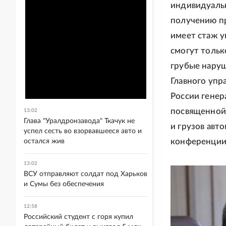
индивидуальн
получению пр
имеет стаж у
смогут тольк
грубые наруш
Главного уп
России генер
посвященной
13:02
Глава "Уралдронзавода" Ткачук не
и грузов авт
успел сесть во взорвавшееся авто и
конференции,
остался жив
13:02
ВСУ отправляют солдат под Харьков
и Сумы без обеспечения
12:58
Российский студент с горя купил