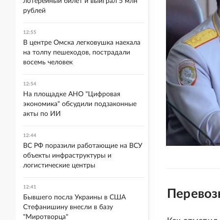
лотерейный билет и выиграл 5 млн
рублей
12:55
В центре Омска легковушка наехала
на толпу пешеходов, пострадали
восемь человек
12:54
На площадке АНО "Цифровая
экономика" обсудили подзаконные
акты по ИИ
12:44
ВС РФ поразили работающие на ВСУ
объекты инфраструктуры и
логистические центры
12:41
Перевоз
Бывшего посла Украины в США
Стефанишину внесли в базу
"Миротворца"