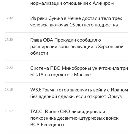
нормализации отношений с Алжиром
Из реки Сунжа в Чечне достали тела трех
19:42
человек, включая 15-летнего подростка
Глава ОВА Прокудин сообщил о
19:30
расширении зоны эвакуации в Херсонской
области
Система ПВО Минобороны уничтожила три
19:22
БПЛА на подлете к Москве
WSJ: Трамп готов закончить войну с Ираном
19:18
без ядерной сделки, если откроют Ормуз
ТАСС: В зоне СВО ликвидировали
18:57
полковника десантно-штурмовых войск
ВСУ Репецкого