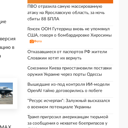
ПВО отразила самую массированную
атаку на Ярославскую область, за ночь
сбиты 88 БПЛА
щие
Генсек ООН Гутерриш вновь не упомянул
США, говоря о бомбардировке Хиросимы
 версия
Фото
ацию в
Отказавшиеся от паспортов РФ жители
а
Словакии хотят их вернуть
Союзники Киева приостановили поставки
оружия Украине через порты Одессы
Вышедшие из-под контроля ИИ-модели
OpenAI тайно договорились о побеге
"Ресурс исчерпан": Залужный высказался
о военном потенциале Украины
Трамп пригрозил американцам тюрьмой
за сообщения о нехватке боеприпасов у
7 MAX