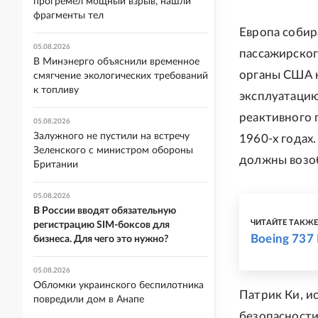
прогремел мощный взрыв, нашли
фрагменты тел
Европа собира
05.08.2026
пассажирског
В Минэнерго объяснили временное
органы США 
смягчение экологических требований
к топливу
эксплуатацию
реактивного 
05.08.2026
Залужного не пустили на встречу
1960-х годах
Зеленского с министром обороны
должны возоб
Британии
05.08.2026
В России вводят обязательную
ЧИТАЙТЕ ТАКЖ
регистрацию SIM-боксов для
Boeing 737
бизнеса. Для чего это нужно?
05.08.2026
Обломки украинского беспилотника
Патрик Ки, и
повредили дом в Анапе
безопасности