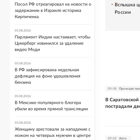
Посол РФ отреагировал на новости о
Вспышка ци
задержании в Израиле историка
России
Кирпиченка
05.08.2026
Парламент Индии настаивает, чтобы
Цукерберг извинился за удаление
видео Моди
05.08.2026
В РФ зафиксирована недельная
дефляция на фоне удешевления
бензина
09:08
Происшестви
05.08.2026
В Саратовской
В Мексике популярного блогера
пострадали дв
убили во время прямой трансляции
05.08.2026
Женщину арестовали за нападение с
ножом на четверых мужчин в центре
09:03
Авто