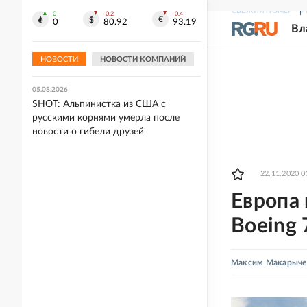
Москве
СВЕЖИЙ НОМЕР
Р
0
-0.2
-0.4
0
80.92
93.19
Вл
05.08.2026
"Зенит" в стартовом матче Кубка
России обыграл "Балтику"
НОВОСТИ
НОВОСТИ КОМПАНИЙ
05.08.2026
SHOT: Альпинистка из США с
русскими корнями умерла после
новости о гибели друзей
22.11.2020 0
Европа 
Boeing
Максим Макарыче