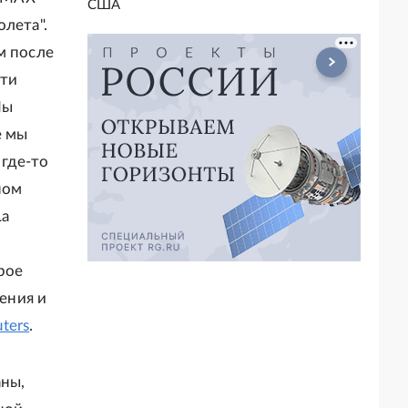
США
лета".
м после
эти
Мы
е мы
где-то
ном
La
рое
ения и
ters
.
аны,