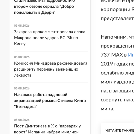
включая Норв
Стали известны подробности о
втором сезоне сериала "Добро
корпорации 9
пожаловать в Дерри"
представляет
05.08.2026
Захарова прокомментировала слова
Напомним, ч
Макрона после ударов ВС РФ по
Киеву
прекращены п
737 MAX в
И
05.08.2026
Комиссия Минздрава рекомендовала
2019 годах п
расширить перечень важнейших
ослабило лид
лекарств
миллиардов д
05.08.2026
называющая 
Началась работа над новой
свернуть пак
экранизацией романа Стивена Кинга
"Безнадега"
мира.
05.08.2026
Пост Дмитриева в X о "варварах у
ЧИТАЙТЕ ТАКЖ
ворот" Испании набрал миллион