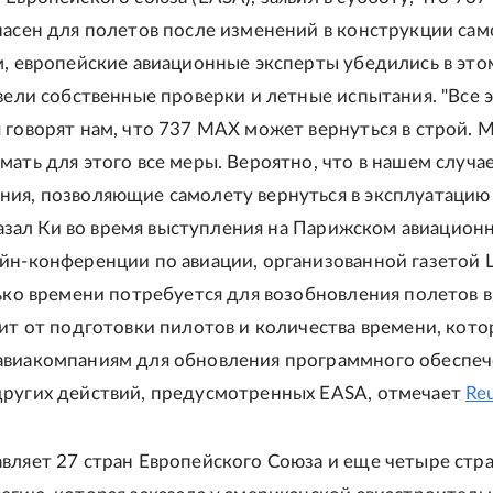
пасен для полетов после изменений в конструкции само
м, европейские авиационные эксперты убедились в это
овели собственные проверки и летные испытания. "Все 
 говорят нам, что 737 MAX может вернуться в строй. 
мать для этого все меры. Вероятно, что в нашем случа
ия, позволяющие самолету вернуться в эксплуатацию 
 сказал Ки во время выступления на Парижском авиацион
йн-конференции по авиации, организованной газетой 
лько времени потребуется для возобновления полетов в
сит от подготовки пилотов и количества времени, кото
виакомпаниям для обновления программного обеспеч
ругих действий, предусмотренных EASA, отмечает
Reu
вляет 27 стран Европейского Союза и еще четыре стр