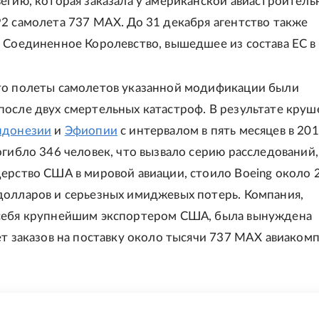
егию, которая заказала у американской авиастроитель
2 самолета 737 MAX. До 31 декабря агентство также
 Соединенное Королевство, вышедшее из состава ЕС в 
то полеты самолетов указанной модификации были
осле двух смертельных катастроф. В результате круш
ндонезии
и
Эфиопии
с интервалом в пять месяцев в 201
огибло 346 человек, что вызвало серию расследований,
ерство США в мировой авиации, стоило Boeing около 
олларов и серьезных имиджевых потерь. Компания,
себя крупнейшим экспортером США, была вынуждена
ет заказов на поставку около тысячи 737 MAX авиаком
Е