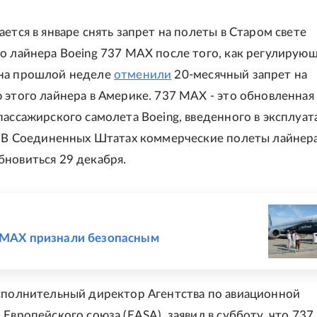
ется в январе снять запрет на полеты в Старом свете
о лайнера Boeing 737 MAX после того, как регулирую
на прошлой неделе
отменили
20-месячный запрет на
 этого лайнера в Америке. 737 MAX - это обновленная
пассажирского самолета Boeing, введенного в эксплуат
. В Соединенных Штатах коммерческие полеты лайнер
новиться 29 декабря.
Е
 MAX признали безопасным
сполнительный директор Агентства по авиационной
 Европейского союза (EASA), заявил в субботу, что 73