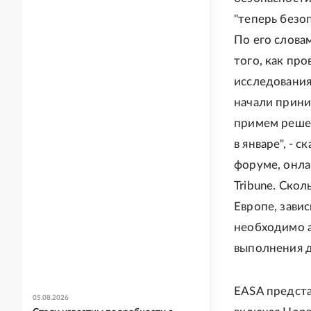
"теперь безо
По его слова
того, как пр
исследования
начали прини
примем решен
в январе", -
форуме, онла
Tribune. Ско
Европе, зави
необходимо а
выполнения д
EASA предста
05.08.2026