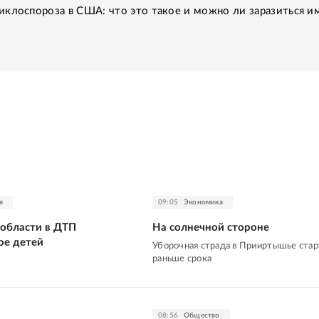
клоспороза в США: что это такое и можно ли заразиться им
я
09:05
Экономика
 области в ДТП
На солнечной стороне
ое детей
Уборочная страда в Прииртышье стар
раньше срока
08:56
Общество