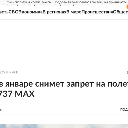
Мы используем cookie-файлы. Продолжая пользоваться сайтом, вы принимаете
Г-НЕДЕЛЯ
РОДИНА
ПРИЛОЖЕНИЯ
СОЮЗ
НОВОСТИ
асть
СВО
Экономика
В регионах
В мире
Происшествия
Общес
3:29
В МИРЕ
в январе снимет запрет на пол
 737 MAX
в
ПОД