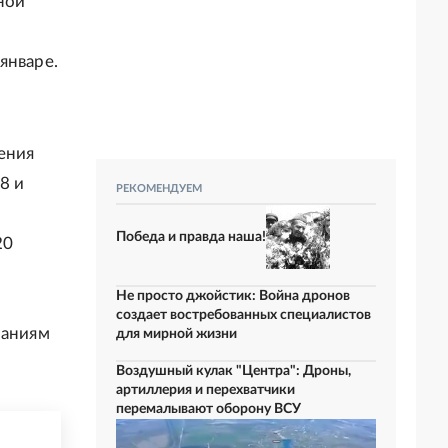
ной
январе.
ения
8 и
РЕКОМЕНДУЕМ
Победа и правда наша!
20
Не просто джойстик: Война дронов
создает востребованных специалистов
паниям
для мирной жизни
Воздушный кулак "Центра": Дроны,
артиллерия и перехватчики
перемалывают оборону ВСУ