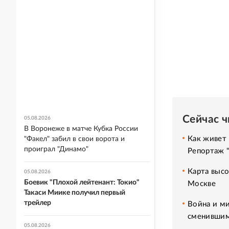
Сейчас 
05.08.2026
В Воронеже в матче Кубка России
Как живет 
"Факел" забил в свои ворота и
проиграл "Динамо"
Репортаж 
Карта высо
05.08.2026
Боевик "Плохой лейтенант: Токио"
Москве
Такаси Миике получил первый
трейлер
Война и ми
сменившим
05.08.2026