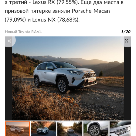
а третий - Lexus RX (79,55%). Еще два места в
призовой пятерке заняли Porsche Macan
(79,09%) и Lexus NX (78,68%).
Новый Toyota RAV4
1
/
20