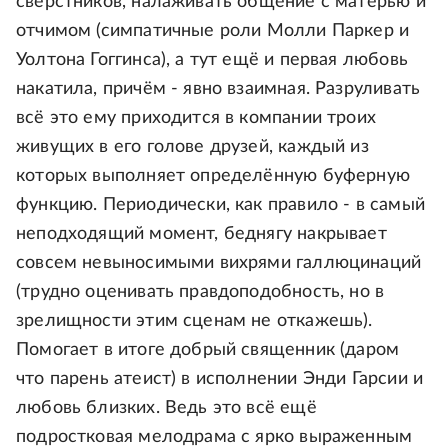
сверстников, налаживать общение с матерью и
отчимом (симпатичные роли Молли Паркер и
Уолтона Гоггинса), а тут ещё и первая любовь
накатила, причём - явно взаимная. Разруливать
всё это ему приходится в компании троих
живущих в его голове друзей, каждый из
которых выполняет определённую буферную
функцию. Периодически, как правило - в самый
неподходящий момент, беднягу накрывает
совсем невыносимыми вихрями галлюцинаций
(трудно оценивать правдоподобность, но в
зрелищности этим сценам не откажешь).
Помогает в итоге добрый священник (даром
что парень атеист) в исполнении Энди Гарсии и
любовь близких. Ведь это всё ещё
подростковая мелодрама с ярко выраженным