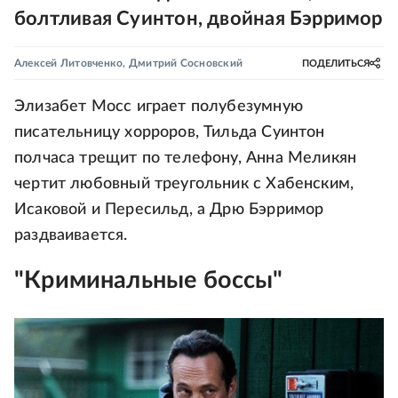
болтливая Суинтон, двойная Бэрримор
Алексей Литовченко
,
Дмитрий Сосновский
ПОДЕЛИТЬСЯ
Элизабет Мосс играет полубезумную
писательницу хорроров, Тильда Суинтон
полчаса трещит по телефону, Анна Меликян
чертит любовный треугольник с Хабенским,
Исаковой и Пересильд, а Дрю Бэрримор
раздваивается.
"Криминальные боссы"