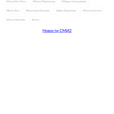
#
Элизабет Мосс
#
Юлия Пересильд
#
Педро Альмодовар
#
Винс Вон
#
Виктория Исакова
#
Дрю Бэрримор
#
Уолтон Гоггинс
#
Анна Меликян
#
Азия
Новости СМИ2