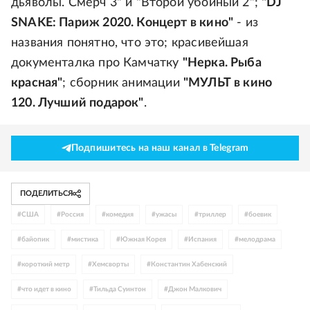
дьяволы. Смерч 3" и "Второй убойный 2";
"DJ
SNAKE: Париж 2020. Концерт в кино"
- из
названия понятно, что это; красивейшая
документалка про Камчатку
"Нерка. Рыба
красная"
; сборник анимации
"МУЛЬТ в кино
120. Лучший подарок"
.
Подпишитесь на наш канал в Telegram
ПОДЕЛИТЬСЯ
#
США
#
Россия
#
комедия
#
ужасы
#
триллер
#
боевик
#
байопик
#
мистика
#
Южная Корея
#
Испания
#
мелодрама
#
короткий метр
#
Хемсворты
#
Константин Хабенский
#
что идет в кино
#
Тильда Суинтон
#
Джон Малкович