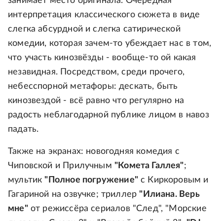
занимает место оригинала. Очередная
интерпретация классического сюжета в виде
слегка абсурдной и слегка сатирической
комедии, которая зачем-то убеждает нас в том,
что участь кинозвёзды - вообще-то ой какая
незавидная. Посредством, среди прочего,
небесспорной метафоры: дескать, быть
кинозвездой - всё равно что регулярно на
радость неблагодарной публике лицом в навоз
падать.
Также на экранах: новогодняя комедия с
Чиповской и Прилучным
"Комета Галлея"
;
мультик
"Полное погружение"
с Киркоровым и
Гагариной на озвучке; триллер
"Илиана. Верь
мне"
от режиссёра сериалов "След", "Морские