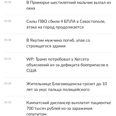
В Приморье шестилетний мальчик выпал из
05:08
окна
Силы ПВО сбили 4 БПЛА в Севастополе,
05:00
атака на город продолжается
В Якутии мужчина погиб, упав со
04:48
строящегося здания
WP: Трамп потребовал у Хегсета
04:35
объяснений из-за дефицита боеприпасов в
США
Жительнице Благовещенска грозит до 10
04:28
лет за укус пальца полицейского
Камчатский диспансер выплатит пациентке
04:18
700 тысяч рублей из-за заражения
гепатитом