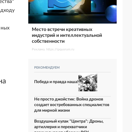
ества"
одходу
нных
Место встречи креативных
индустрий и интеллектуальной
собственности
Реклама. https://ipquorum.ru
РЕКОМЕНДУЕМ
на
Победа и правда наша!
Не просто джойстик: Война дронов
создает востребованных специалистов
для мирной жизни
Воздушный кулак "Центра": Дроны,
артиллерия и перехватчики