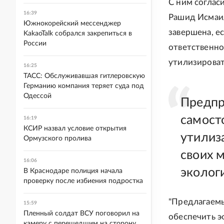
С ним соглас
16:39
Рашид Исмаил
Южнокорейский мессенджер
завершена, е
KakaoTalk собрался закрепиться в
России
ответственно
утилизироват
16:25
ТАСС: Обслуживавшая гитлеровскую
Германию компания теряет суда под
Одессой
Предпр
самост
16:19
КСИР назвал условие открытия
утилиз
Ормузского пролива
своих 
16:06
эколог
В Краснодаре полиция начала
проверку после избиения подростка
"Предлагаем
15:59
Пленный солдат ВСУ поговорил на
обеспечить э
камеру с перешедшим на сторону