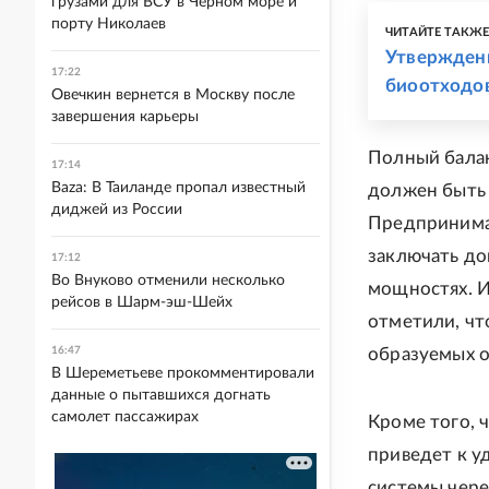
грузами для ВСУ в Черном море и
порту Николаев
ЧИТАЙТЕ ТАКЖ
Утверждены
17:22
биоотходо
Овечкин вернется в Москву после
завершения карьеры
Полный балан
17:14
Baza: В Таиланде пропал известный
должен быть 
диджей из России
Предпринимат
заключать до
17:12
Во Внуково отменили несколько
мощностях. И
рейсов в Шарм-эш-Шейх
отметили, чт
16:47
образуемых о
В Шереметьеве прокомментировали
данные о пытавшихся догнать
самолет пассажирах
Кроме того, 
приведет к у
системы чере