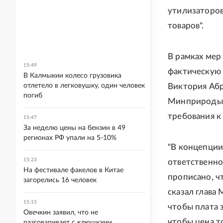
утилизаторов
товаров".
В рамках мер
15:49
фактическую 
В Калмыкии колесо грузовика
отлетело в легковушку, один человек
Виктория Аб
погиб
Минприроды п
требования к
15:47
За неделю цены на бензин в 49
регионах РФ упали на 5-10%
"В концепци
15:23
ответственно
На фестивале факелов в Китае
прописано, ч
загорелись 16 человек
сказал глава
15:15
чтобы плата 
Овечкин заявил, что не
чтобы цена т
разговаривает с клюшками