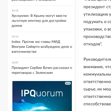
президент ст
15:13
утилизацию у
Хуснуллин: В Крыму могут ввести
льготную ипотеку для достройки
подумать о с
домов
упаковки, о 
производство
15:13
Index: Против экс-главы МИД
отходов".
Венгрии Сийярто возбуждено дело о
взяточничестве
Руководитель
15:07
внимание, чт
Президент Сербии Вучич рассказал о
переговорах с Зеленским
коммунальных
ответственн
сырье, их мо
ответственно
способствова