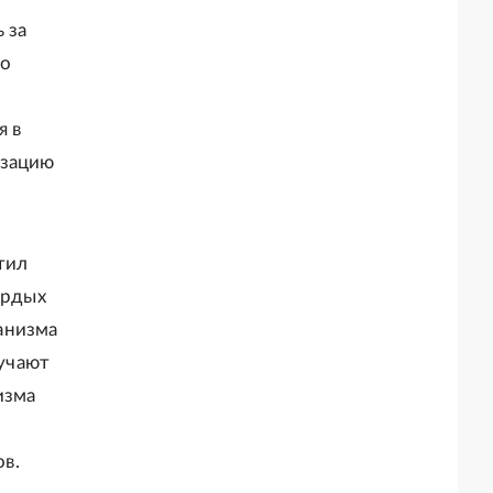
 за
но
я в
изацию
тил
ердых
анизма
учают
изма
в.