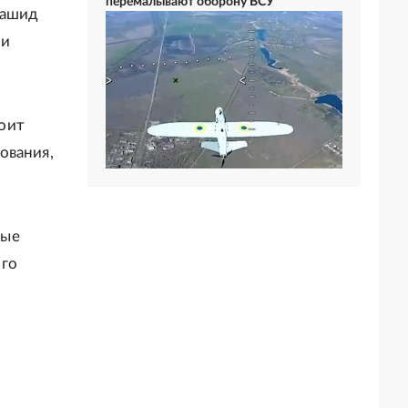
перемалывают оборону ВСУ
Рашид
ти
оит
ования,
рые
ого