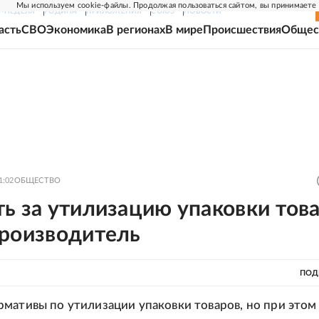
Мы используем cookie-файлы. Продолжая пользоваться сайтом, вы принимаете
Г-НЕДЕЛЯ
РОДИНА
ПРИЛОЖЕНИЯ
СОЮЗ
НОВОСТИ
асть
СВО
Экономика
В регионах
В мире
Происшествия
Общес
1:02
ОБЩЕСТВО
ь за утилизацию упаковки тов
производитель
ПОД
мативы по утилизации упаковки товаров, но при этом