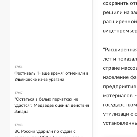
сохранить от
решили на за
расширенной
вице-премье
"Расширенная
лет и показа
17:51
стране массо
Фестиваль "Наше время" отменили в
население фа
Ульяновске из-за урагана
предприятия 
17:47
материалов, 
"Остаться в белых перчатках не
государством
удастся": Медведев оценил действия
Запада
утилизацию о
установленны
17:43
ВС России ударили по судам с