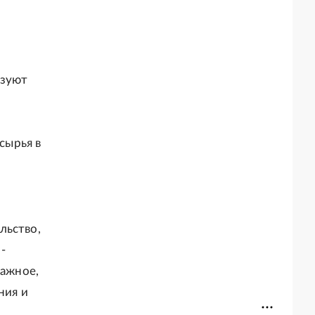
изуют
сырья в
льство,
-
важное,
ния и