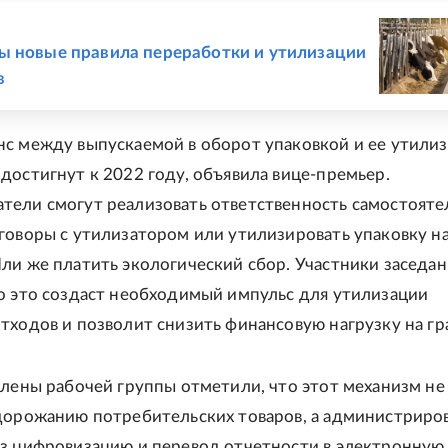
Е
 новые правила переработки и утилизации
в
с между выпускаемой в оборот упаковкой и ее утили
достигнут к 2022 году, объявила вице-премьер.
ели смогут реализовать ответственность самостояте
говоры с утилизатором или утилизировать упаковку на
ли же платить экологический сбор. Участники заседан
о это создаст необходимый импульс для утилизации
тходов и позволит снизить финансовую нагрузку на гр
члены рабочей группы отметили, что этот механизм не
дорожанию потребительских товаров, а администриро
з цифровизацию и перевод отчетности в электронную