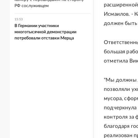
расширенной 
РФ сослуживцем
Исмаилов. - 
15:53
должен быть 
В Германии участники
многотысячной демонстрации
потребовали отставки Мерца
Ответственны
большая рабо
отметила Ви
"Мы должны л
позволяли ух
мусора, сфор
подчеркнула 
контроля за 
благодаря го
реализован п