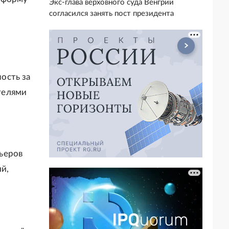
Экс-глава верховного суда Венгрии
согласился занять пост президента
ость за
телями
ьеров
ий,