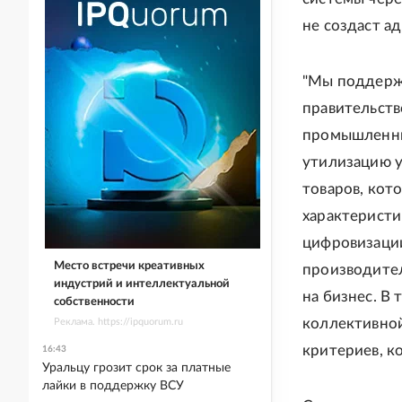
не создаст а
"Мы поддерж
правительств
промышленник
утилизацию 
товаров, кот
характеристик
цифровизаци
Место встречи креативных
производител
индустрий и интеллектуальной
на бизнес. В
собственности
коллективной
Реклама. https://ipquorum.ru
критериев, к
16:43
Уральцу грозит срок за платные
лайки в поддержку ВСУ