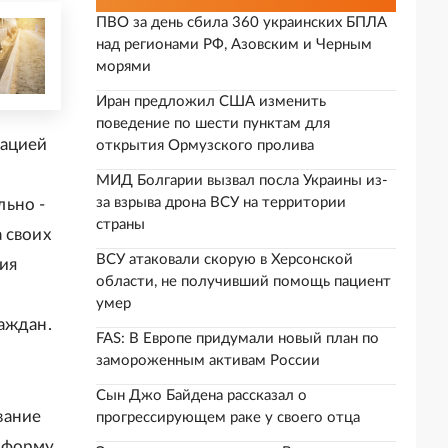
ПВО за день сбила 360 украинских БПЛА
над регионами РФ, Азовским и Черным
морями
Иран предложил США изменить
поведение по шести пунктам для
зацией
открытия Ормузского пролива
МИД Болгарии вызвал посла Украины из-
за взрыва дрона ВСУ на территории
льно -
страны
 своих
ВСУ атаковали скорую в Херсонской
ия
области, не получивший помощь пациент
умер
аждан.
FAS: В Европе придумали новый план по
замороженным активам России
Сын Джо Байдена рассказал о
вание
прогрессирующем раке у своего отца
 форму