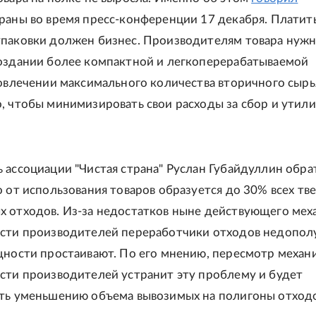
раны во время пресс-конференции 17 декабря. Платить
паковки должен бизнес. Производителям товара нуж
оздании более компактной и легкоперерабатываемой
вовлечении максимального количества вторичного сырь
, чтобы минимизировать свои расходы за сбор и утил
 ассоциации "Чистая страна" Руслан Губайдуллин обра
о от использования товаров образуется до 30% всех тв
 отходов. Из-за недостатков ныне действующего мех
ости производителей переработчики отходов недопол
щности простаивают. По его мнению, пересмотр механ
сти производителей устранит эту проблему и будет
ть уменьшению объема вывозимых на полигоны отходо