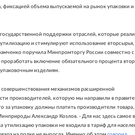
, фиксацией объема выпускаемой на рынок упаковки и
 государственной поддержки отраслей, которые реал
утилизацию и стимулируют использование вторсырья,
рамченко поручила Минпромторгу России совместно с
роработать включение обязательного процента втор
 упаковочным изделиям.
и совершенствования механизмов расширенной
сти производителей, которую мы направили в правите
то за упаковку должны платить производители товара, 
 Минприроды Александр Козлов. - Для нас здесь самое 
за утилизацию упаковки не входила в тариф для населе
овара на полке не выросла. Именно об этом
говорил