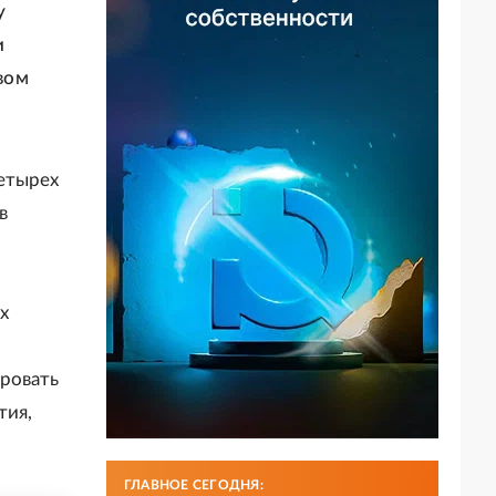
у
и
вом
етырех
в
х
ровать
тия,
ГЛАВНОЕ СЕГОДНЯ: