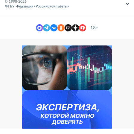
© 1998-
2026
ФГБУ «Редакция «Российской газеты»
18+