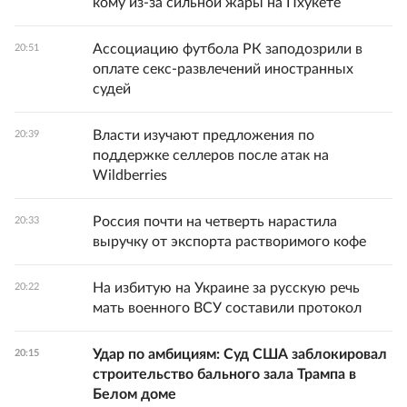
кому из-за сильной жары на Пхукете
Ассоциацию футбола РК заподозрили в
20:51
оплате секс-развлечений иностранных
судей
Власти изучают предложения по
20:39
поддержке селлеров после атак на
Wildberries
Россия почти на четверть нарастила
20:33
выручку от экспорта растворимого кофе
На избитую на Украине за русскую речь
20:22
мать военного ВСУ составили протокол
Удар по амбициям: Суд США заблокировал
20:15
строительство бального зала Трампа в
Белом доме