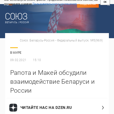
OK
принимаете условия
Пользовательского соглашения
СВЕЖИЙ НОМЕР
ПОДПИСКА
БЕЛАРУСЬ / РОССИЯ
Союз. Беларусь-Россия - Федеральный выпуск: №5(969)
В МИРЕ
09.02.2021
15:10
Рапота и Макей обсудили
взаимодействие Беларуси и
России
ЧИТАЙТЕ НАС НА DZEN.RU