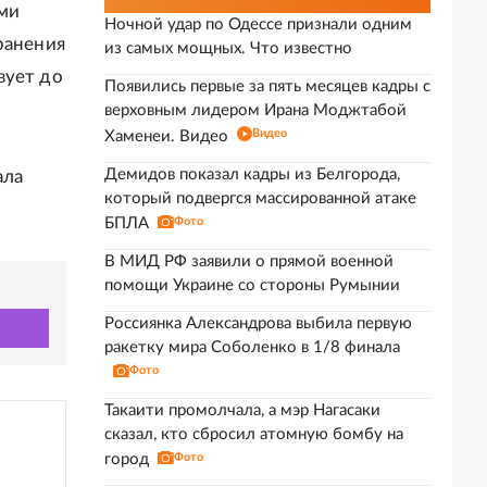
ми
Ночной удар по Одессе признали одним
ранения
из самых мощных. Что известно
вует до
Появились первые за пять месяцев кадры с
верховным лидером Ирана Моджтабой
Видео
Хаменеи. Видео
Демидов показал кадры из Белгорода,
ала
который подвергся массированной атаке
БПЛА
Фото
В МИД РФ заявили о прямой военной
помощи Украине со стороны Румынии
Россиянка Александрова выбила первую
ракетку мира Соболенко в 1/8 финала
Фото
Такаити промолчала, а мэр Нагасаки
сказал, кто сбросил атомную бомбу на
город
Фото