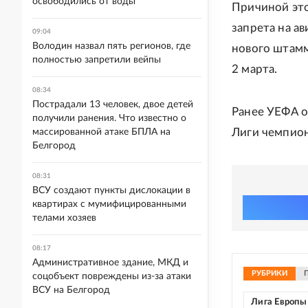
освободились от воды
Причиной эт
запрета на а
09:04
Володин назвал пять регионов, где
нового штамм
полностью запретили вейпы
2 марта.
08:34
Пострадали 13 человек, двое детей
Ранее УЕФА о
получили ранения. Что известно о
Лиги чемпио
массированной атаке БПЛА на
Белгород
08:31
ВСУ создают пункты дислокации в
квартирах с мумифицированными
телами хозяев
08:17
Административное здание, МКД и
РУБРИКИ
соцобъект повреждены из-за атаки
ВСУ на Белгород
Лига Европы