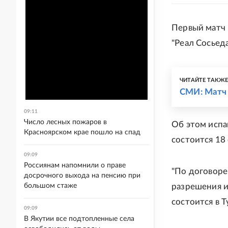
Первый матч
"Реал Сосьед
ЧИТАЙТЕ ТАКЖ
СМИ: Матч 
09:11
Число лесных пожаров в
Об этом испа
Красноярском крае пошло на спад
состоится 18
09:09
Россиянам напомнили о праве
"По договоре
досрочного выхода на пенсию при
большом стаже
разрешения и
состоится в Т
09:09
В Якутии все подтопленные села