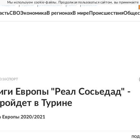
Мы используем cookie-файлы. Продолжая пользоваться сайтом, вы принимаете
Г-НЕДЕЛЯ
РОДИНА
ПРИЛОЖЕНИЯ
СОЮЗ
НОВОСТИ
асть
СВО
Экономика
В регионах
В мире
Происшествия
Общес
0:16
СПОРТ
ги Европы "Реал Сосьедад" -
ройдет в Турине
а Европы 2020/2021
ПОД