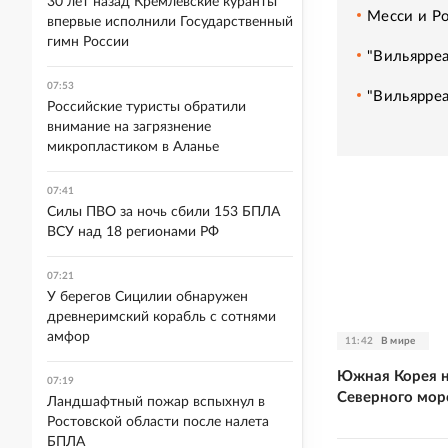
30 лет назад Кремлевские куранты
Месси и Ро
впервые исполнили Государственный
гимн России
"Вильярре
07:53
"Вильярре
Российские туристы обратили
внимание на загрязнение
микропластиком в Аланье
07:41
Силы ПВО за ночь сбили 153 БПЛА
ВСУ над 18 регионами РФ
07:21
У берегов Сицилии обнаружен
древнеримский корабль с сотнями
амфор
11:42
В мире
Южная Корея н
07:19
Северного мор
Ландшафтный пожар вспыхнул в
Ростовской области после налета
БПЛА