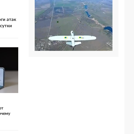
ги атак
сутки
ют
очему