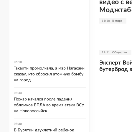
видео с 
Моджтаб
11:18
В мире
11:11
Общество
Эксперт Вой
06:10
Такаити промолчала, а мэр Нагасаки
бутерброд в
сказал, кто сбросил атомную бомбу
на город
05:43
Пожар начался после падения
обломков БПЛА во время атаки ВСУ
на Новороссийск
05:30
В Бурятии двухлетний ребенок