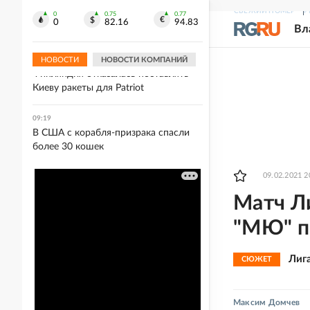
09:25
СВЕЖИЙ НОМЕР
Р
Лионель Месси прибыл в Аргентину
0
0.75
0.77
0
82.16
94.83
Вл
на похороны отца
НОВОСТИ
НОВОСТИ КОМПАНИЙ
09:23
Финляндия отказалась поставлять
Киеву ракеты для Patriot
09:19
В США с корабля-призрака спасли
более 30 кошек
09.02.2021 2
Матч Ли
"МЮ" п
Лиг
СЮЖЕТ
Максим Домчев