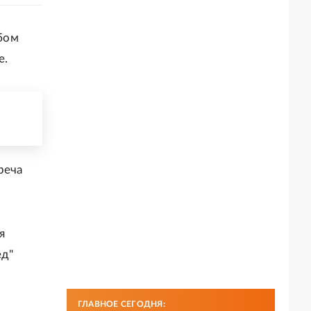
бом
е.
реча
я
ед"
ГЛАВНОЕ СЕГОДНЯ: