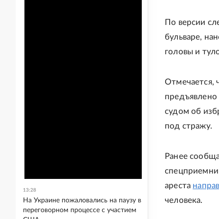
По версии сл
бульваре, на
головы и тул
Отмечается, 
предъявлено 
судом об изб
под стражу.
Ранее сообща
спецприемник
ареста
напра
13:28
человека.
На Украине пожаловались на паузу в
переговорном процессе с участием