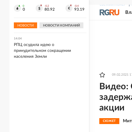
дронов ВСУ
СВЕЖИЙ НОМЕР
Р
0
-0.2
-0.4
0
80.92
93.19
Вл
14:05
На Ставрополье подросток убил в
драке взрослого мужчину
НОВОСТИ
НОВОСТИ КОМПАНИЙ
14:04
РПЦ осудила идею о
принудительном сокращении
населения Земли
09.02.2021 1
Видео:
задерж
акции
Мит
СЮЖЕТ