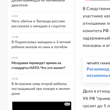
дроны-камикадзе на бензиновом
двигателе
В Следственн
участнике не
13:51
Мать убитых в Таиланде россиян
отношении по
рассказала о нападках в соцсетях
комитета РФ
13:48
задержанный 
В Подмосковье женщина и 3-летний
показаны и е
ребенок выпали из окна и погибли
13:42
Молдавия переведет армию на
ЧИТАЙТЕ ТАКЖ
стандарты НАТО. Что это значит?
Роскомнадз
незаконны
13:36
В Астрахани умер второй ребенок,
пострадавший при пожаре в жилом
Дело в отнош
доме
УК РФ "приме
грозит до 5 