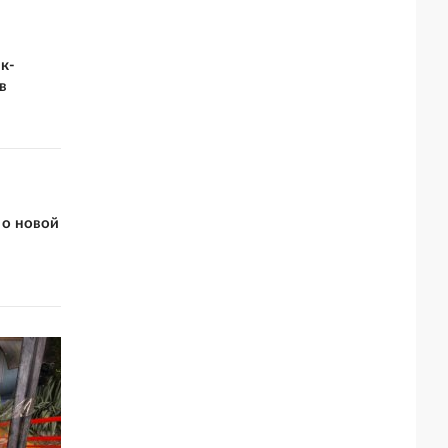
к-
в
 о новой