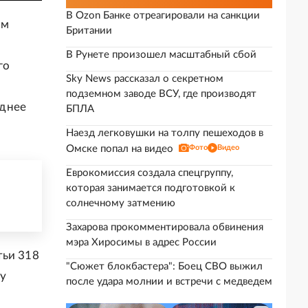
В Ozon Банке отреагировали на санкции
ом
Британии
В Рунете произошел масштабный сбой
го
Sky News рассказал о секретном
подземном заводе ВСУ, где производят
зднее
БПЛА
Наезд легковушки на толпу пешеходов в
Омске попал на видео
Фото
Видео
Еврокомиссия создала спецгруппу,
которая занимается подготовкой к
солнечному затмению
Захарова прокомментировала обвинения
мэра Хиросимы в адрес России
тьи 318
"Сюжет блокбастера": Боец СВО выжил
му
после удара молнии и встречи с медведем