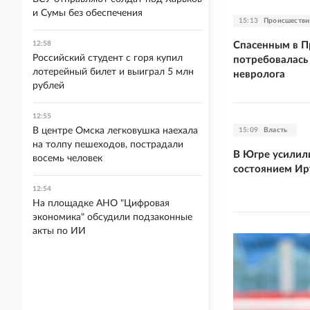
и Сумы без обеспечения
15:13
Происшестви
Спасенным в П
12:58
Российский студент с горя купил
потребовалась
лотерейный билет и выиграл 5 млн
невролога
рублей
12:55
В центре Омска легковушка наехала
15:09
Власть
на толпу пешеходов, пострадали
В Югре усилил
восемь человек
состоянием И
12:54
На площадке АНО "Цифровая
экономика" обсудили подзаконные
акты по ИИ