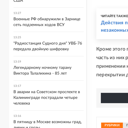
США
13:27
ЧИТАЙТЕ ТАКЖ
Военные РФ обнаружили в Зарнице
Действия п
сеть подземных ходов ВСУ
незаконных
13:25
"Радиостанция Судного дня" УВБ-76
Кроме этого 
передала двойную шифровку
часть из них
13:19
применении н
Легендарному ночному тарану
Виктора Талалихина - 85 лет
перекрытии д
13:17
В аварии на Советском проспекте в
Калининграде пострадали четыре
человека
13:16
В пятницу в Москве возможны град,
РУБРИКИ
ливни и грозы