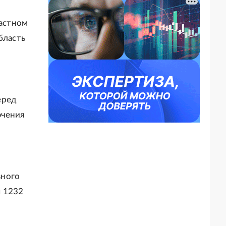
растном
бласть
еред
ючения
вного
ы 1232