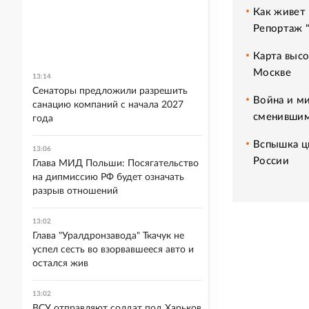
Как живет 
Репортаж 
Карта высо
Москве
13:14
Сенаторы предложили разрешить
Война и ми
санацию компаний с начала 2027
сменившим
года
Вспышка ци
13:06
России
Глава МИД Польши: Посягательство
на дипмиссию РФ будет означать
разрыв отношений
13:02
Глава "Уралдронзавода" Ткачук не
успел сесть во взорвавшееся авто и
остался жив
13:02
ВСУ отправляют солдат под Харьков