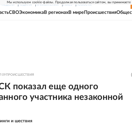
Мы используем cookie-файлы. Продолжая пользоваться сайтом, вы принимаете
Г-НЕДЕЛЯ
РОДИНА
ПРИЛОЖЕНИЯ
СОЮЗ
НОВОСТИ
асть
СВО
Экономика
В регионах
В мире
Происшествия
Общес
7:09
ПРОИСШЕСТВИЯ
 СК показал еще одного
анного участника незаконной
инги и шествия