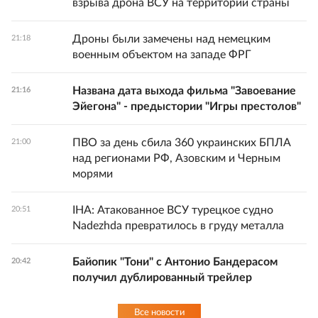
взрыва дрона ВСУ на территории страны
Дроны были замечены над немецким
21:18
военным объектом на западе ФРГ
Названа дата выхода фильма "Завоевание
21:16
Эйегона" - предыстории "Игры престолов"
ПВО за день сбила 360 украинских БПЛА
21:00
над регионами РФ, Азовским и Черным
морями
IHA: Атакованное ВСУ турецкое судно
20:51
Nadezhda превратилось в груду металла
Байопик "Тони" с Антонио Бандерасом
20:42
получил дублированный трейлер
Все новости