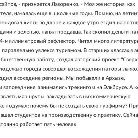
айтов, - признается Лазоренко. - Моя же история, как
еля, началась еще в школьные годы. Помню, на летни
арендовал киоск во дворе и каждое утро ездил на опто
щами и зеленью, нанял продавца. Так скопил деньги на
14-миллиметровый рефлектор. Читал много литератур
 параллельно увлекся туризмом. В старших классах я 
общественную работу, создал авторский проект "Сверх
олодежью города совершал восхождения на горы-лакко
здил в соседние регионы. Мы побывали в Архызе,
 заповеднике, занимались трекингом на Эльбрусе. А к
тавлять маршруты, закладывать в них коммерческую
, подумал: почему бы не создать свою турфирму? Пр
лашал студентов на производственную практику. Сейча
тоянно работает пять человек.