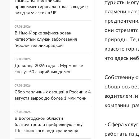
Гимнастка Мельникова
туристы могу
прокомментировала отказ в выдаче
пламени на е
виз для участия в ЧЕ
предпочтения
07.08.2026
они стремятс
В Нью-Йорке зафиксирован
природы. Те,
четвертый случай заболевания
"кроличьей лихорадкой"
красоте горн
что здесь неб
07.08.2026
До конца 2026 года в Мурманске
снесут 50 аварийных домов
Собственную 
07.08.2026
обошлось без
Сбор тепличных овощей в России к 4
водителем, и
августа вырос до более 1 млн тонн
компании, ра
07.08.2026
В Вологодской области
- Сфера услу
благоустроили прибрежную зону
Шекснинского водохранилища
работать из 