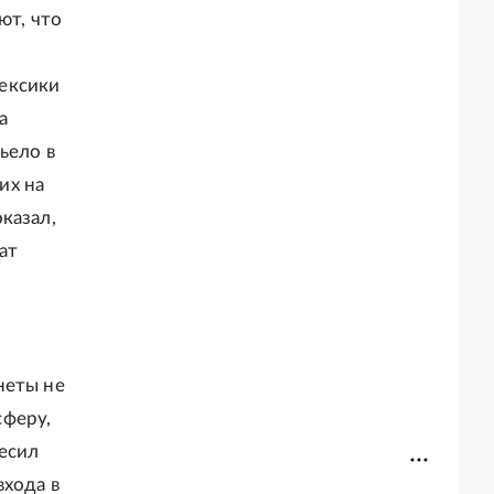
ют, что
ексики
а
ьело в
их на
казал,
ат
неты не
сферу,
есил
входа в