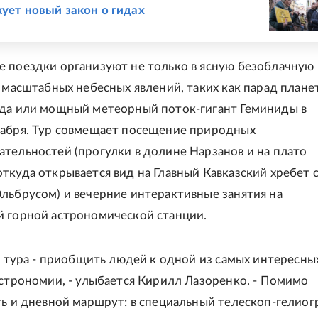
кует новый закон о гидах
 поездки организуют не только в ясную безоблачную 
я масштабных небесных явлений, таких как парад планет
да или мощный метеорный поток-гигант Геминиды в
абря. Тур совмещает посещение природных
тельностей (прогулки в долине Нарзанов и на плато
ткуда открывается вид на Главный Кавказский хребет 
льбрусом) и вечерние интерактивные занятия на
 горной астрономической станции.
ль тура - приобщить людей к одной из самых интересных
астрономии, - улыбается Кирилл Лазоренко. - Помимо
ть и дневной маршрут: в специальный телескоп-гелиог