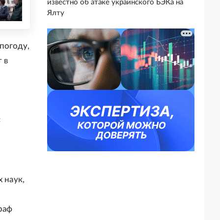
известно об атаке украинского БЭКа на
Ялту
погоду,
 в
с
 наук,
раф