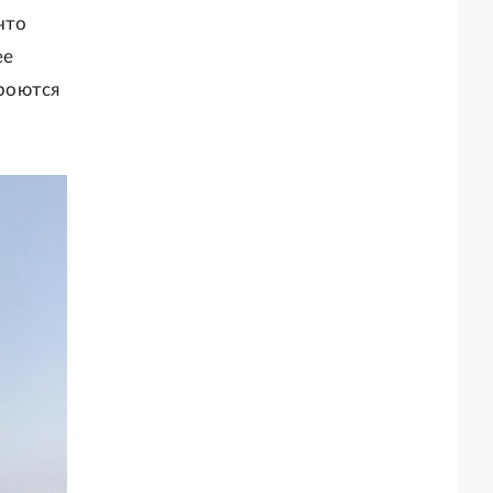
что
ее
роются