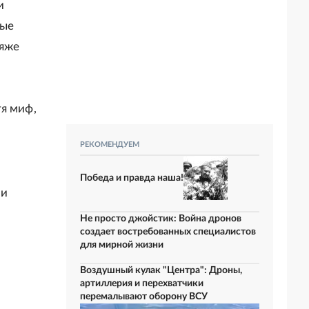
и
вые
ляже
я миф,
РЕКОМЕНДУЕМ
Победа и правда наша!
 и
Не просто джойстик: Война дронов
создает востребованных специалистов
для мирной жизни
Воздушный кулак "Центра": Дроны,
артиллерия и перехватчики
перемалывают оборону ВСУ