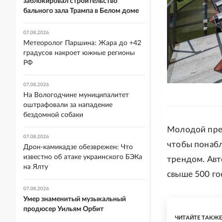
заблокировал строительство
бального зала Трампа в Белом доме
07.08.2026
Метеоролог Паршина: Жара до +42
градусов накроет южные регионы
РФ
07.08.2026
На Вологодчине муниципалитет
оштрафовали за нападение
бездомной собаки
Молодой пред
07.08.2026
чтобы понабл
Дрон-камикадзе обезврежен: Что
известно об атаке украинского БЭКа
трендом. Авт
на Ялту
свыше 500 го
07.08.2026
Умер знаменитый музыкальный
продюсер Уильям Орбит
ЧИТАЙТЕ ТАКЖ