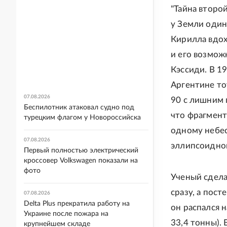
"Тайна второ
у Земли один
Кирилла вдох
и его возмож
Кэссиди. В 1
Аргентине то
07.08.2026
90 с лишним 
Беспилотник атаковал судно под
что фрагмент
турецким флагом у Новороссийска
одному небес
07.08.2026
эллипсоидной
Первый полностью электрический
кроссовер Volkswagen показали на
фото
Ученый сдела
сразу, а пост
07.08.2026
Delta Plus прекратила работу на
он распался 
Украине после пожара на
33,4 тонны).
крупнейшем складе