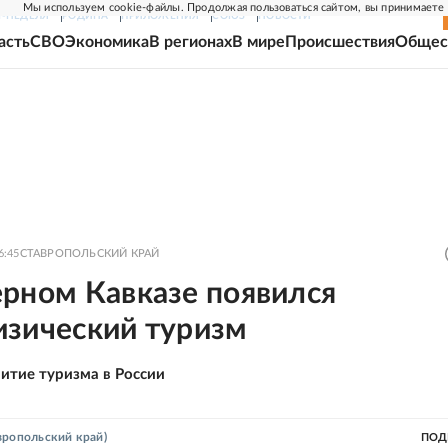
Мы используем cookie-файлы. Продолжая пользоваться сайтом, вы принимаете
Г-НЕДЕЛЯ
РОДИНА
ПРИЛОЖЕНИЯ
СОЮЗ
НОВОСТИ
асть
СВО
Экономика
В регионах
В мире
Происшествия
Общес
6:45
СТАВРОПОЛЬСКИЙ КРАЙ
ерном Кавказе появился
изический туризм
витие туризма в России
вропольский край)
ПОД