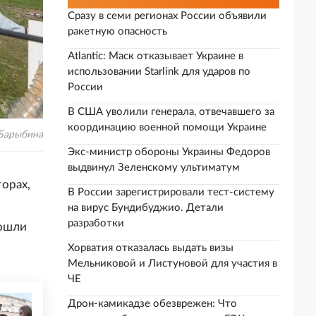
Сразу в семи регионах России объявили
ракетную опасность
Atlantic: Маск отказывает Украине в
использовании Starlink для ударов по
России
В США уволили генерала, отвечавшего за
координацию военной помощи Украине
 Барыбина
Экс-министр обороны Украины Федоров
выдвинул Зеленскому ультиматум
орах,
В России зарегистрировали тест-систему
на вирус Бундибуджио. Детали
разработки
рошли
Хорватия отказалась выдать визы
Мельниковой и Листуновой для участия в
ЧЕ
Дрон-камикадзе обезврежен: Что