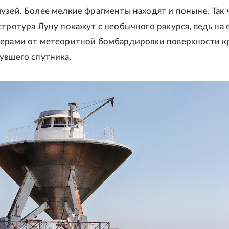
узей. Более мелкие фрагменты находят и поныне. Так 
стротура Луну покажут с необычного ракурса, ведь на 
терами от метеоритной бомбардировки поверхности к
увшего спутника.