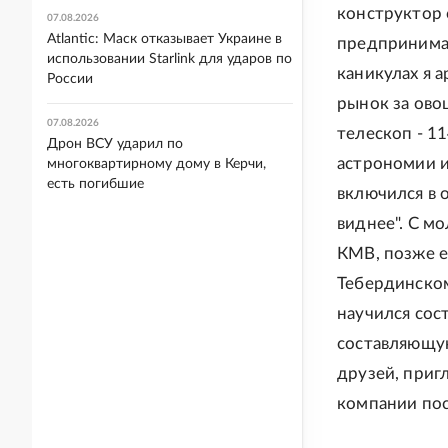
конструктор с
07.08.2026
Atlantic: Маск отказывает Украине в
предпринимат
использовании Starlink для ударов по
каникулах я 
России
рынок за ово
07.08.2026
телескоп - 1
Дрон ВСУ ударил по
астрономии и
многоквартирному дому в Керчи,
есть погибшие
включился в 
виднее". С м
КМВ, позже е
Тебердинском
научился сос
составляющую
друзей, приг
компании пос