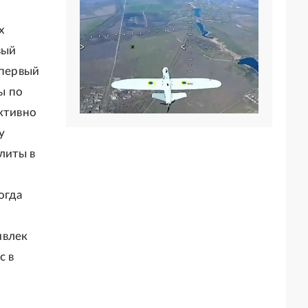
х
вый
 первый
ы по
активно
у
литы в
огда
ивлек
с в