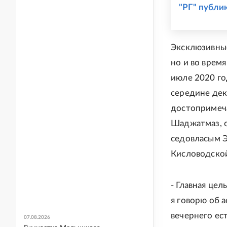
"РГ" публи
Эксклюзивные
но и во врем
июле 2020 го
середине дек
достопримеча
Шаджатмаз, о
седовласым Э
Кисловодской
- Главная це
я говорю об 
вечернего ес
07.08.2026