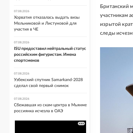
Британский м
07.08.2026
участникам а
Хорватия отказалась выдать визы
Мельниковой и Листуновой для
изрытой кра
участия в ЧЕ
следы исчезн
07.08.2026
ISU предоставил нейтральный статус
российским фигуристам. Имена
спортсменов
07.08.2026
Узбекский спутник Samarkand-2028
сделал свой первый снимок
07.08.2026
Сбежавшая из скам-центра в Мьянме
россиянка исчезла в ОАЭ