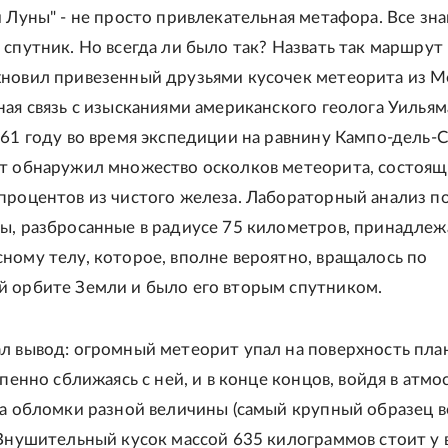
й Луны" - не просто привлекательная метафора. Все зна
 спутник. Но всегда ли было так? Назвать так маршрут
новил привезенный друзьями кусочек метеорита из М
ная связь с изысканиями американского геолога Уильям
961 году во время экспедиции на равнину Кампо-дель-С
т обнаружил множество осколков метеорита, состоящ
процентов из чистого железа. Лабораторный анализ по
ы, разбросанные в радиусе 75 километров, принадлеж
ному телу, которое, вполне вероятно, вращалось по
 орбите Земли и было его вторым спутником.
л вывод: огромный метеорит упал на поверхность пла
епенно сближаясь с ней, и в конце концов, войдя в атмо
на обломки разной величины (самый крупный образец в
 Внушительный кусок массой 635 килограммов стоит у 