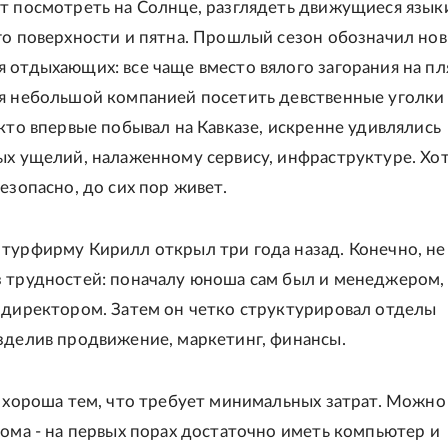
т посмотреть на Солнце, разглядеть движущиеся язык
го поверхности и пятна. Прошлый сезон обозначил но
 отдыхающих: все чаще вместо вялого загорания на п
я небольшой компанией посетить девственные уголки
 кто впервые побывал на Кавказе, искренне удивлялись
ых ущелий, налаженному сервису, инфраструктуре. Хот
езопасно, до сих пор живет.
турфирму Кирилл открыл три года назад. Конечно, не
 трудностей: поначалу юноша сам был и менеджером,
 директором. Затем он четко структурировал отделы
зделив продвижение, маркетинг, финансы.
г хороша тем, что требует минимальных затрат. Можно
дома - на первых порах достаточно иметь компьютер и