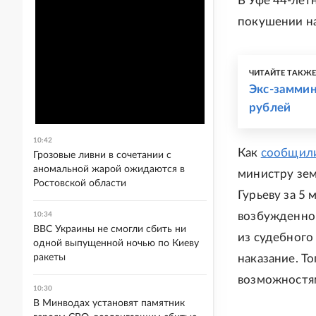
В Уфе 44-лет
покушении на
ЧИТАЙТЕ ТАКЖ
Экс-замми
рублей
10:42
Как
сообщил
Грозовые ливни в сочетании с
аномальной жарой ожидаются в
министру зе
Ростовской области
Гурьеву за 5
возбужденном
10:34
ВВС Украины не смогли сбить ни
из судебного
одной выпущенной ночью по Киеву
ракеты
наказание. Т
возможностя
10:30
В Минводах установят памятник