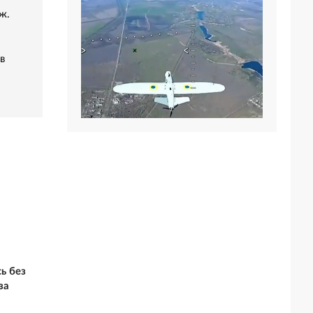
ж.
в
ь без
за