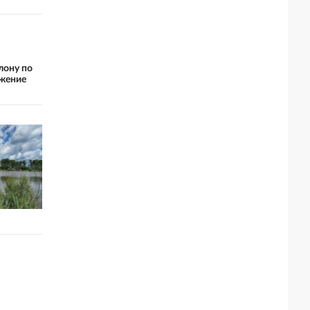
лону по
ижение