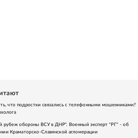
читают
ить, что подростки связались с телефонными мошенниками?
ихолога
 рубеж обороны ВСУ в ДНР". Военный эксперт "РГ" - об
нии Краматорско-Славянской агломерации