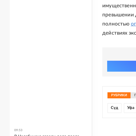
имущественны
превышении д
полностью
о
действиях эк
РУБРИКИ
Суд
Уфа
09:53