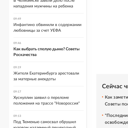
В Челябинске завели дело после
нападения мужчины на ребенка
09:49
Инфантино обвинили в содержании
любовницы за счет УЕФА
09:46
Как выбрать спелую дыню? Советы
Роскачества
09:19
Жителя Екатеринбурга арестовали
за матерные анекдоты
Сейчас 
09:17
Как замет
Хуснуллин заявил о переломе
положения на трассе "Новороссия"
Советы пс
"Последний
09:13
Под Тюменью самосвал обрушил
освобожде
кузовом надземный пешеходный