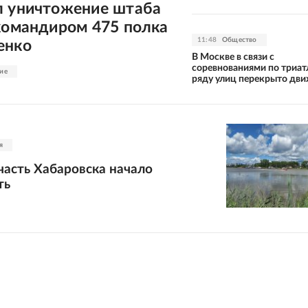
л уничтожение штаба
командиром 475 полка
11:48
Общество
енко
В Москве в связи с
соревнованиями по триат
ие
ряду улиц перекрыто дв
я
асть Хабаровска начало
ть