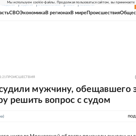
Мы используем cookie-файлы. Продолжая пользоваться сайтом, вы принимаете
Г-НЕДЕЛЯ
РОДИНА
ПРИЛОЖЕНИЯ
СОЮЗ
НОВОСТИ
асть
СВО
Экономика
В регионах
В мире
Происшествия
Общес
1:21
ПРОИСШЕСТВИЯ
осудили мужчину, обещавшего э
у решить вопрос с судом
а)
ПОД