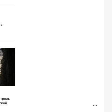
 в
нтроль
ской