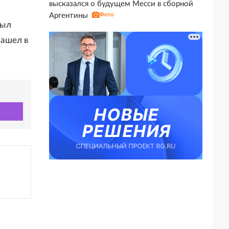
высказался о будущем Месси в сборной
Аргентины
Фото
был
ашел в