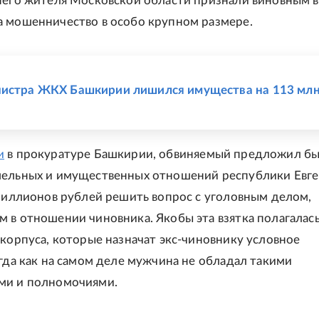
него жителя Московской области признали виновным в
 мошенничество в особо крупном размере.
Е
нистра ЖКХ Башкирии лишился имущества на 113 мл
и
в прокуратуре Башкирии, обвиняемый предложил б
мельных и имущественных отношений республики Евг
 миллионов рублей решить вопрос с уголовным делом,
 в отношении чиновника. Якобы эта взятка полагалас
 корпуса, которые назначат экс-чиновнику условное
огда как на самом деле мужчина не обладал такими
ми и полномочиями.