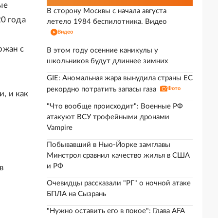
ые
В сторону Москвы с начала августа
0 года
летело 1984 беспилотника. Видео
Видео
ржан с
В этом году осенние каникулы у
школьников будут длиннее зимних
GIE: Аномальная жара вынудила страны ЕС
рекордно потратить запасы газа
Фото
, и как
"Что вообще происходит": Военные РФ
атакуют ВСУ трофейными дронами
Vampire
Побывавший в Нью-Йорке замглавы
Минстроя сравнил качество жилья в США
и РФ
в
Очевидцы рассказали "РГ" о ночной атаке
БПЛА на Сызрань
"Нужно оставить его в покое": Глава AFA