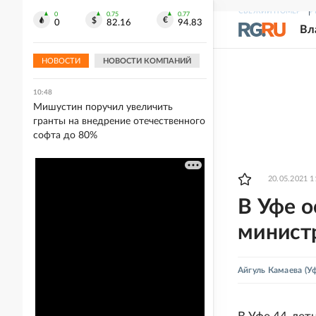
Тюмени
СВЕЖИЙ НОМЕР
Р
0
0.75
0.77
0
82.16
94.83
Вл
10:49
Морпехи РФ обманули ВСУ,
переодевшись в украинскую форму
НОВОСТИ
НОВОСТИ КОМПАНИЙ
10:48
Мишустин поручил увеличить
гранты на внедрение отечественного
софта до 80%
20.05.2021 1
В Уфе 
министр
Айгуль Камаева
(Уф