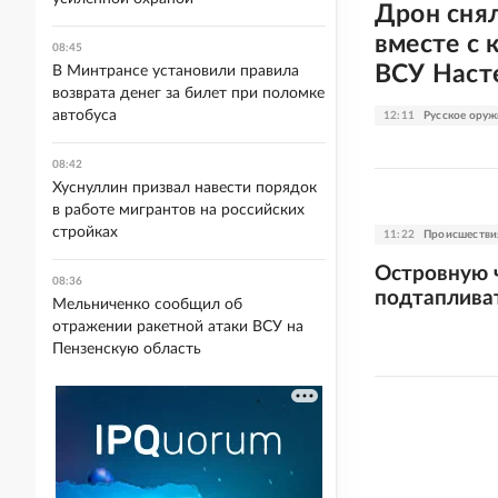
Дрон сня
вместе с 
08:45
ВСУ Наст
В Минтрансе установили правила
возврата денег за билет при поломке
автобуса
12:11
Русское оруж
08:42
Хуснуллин призвал навести порядок
в работе мигрантов на российских
стройках
11:22
Происшестви
Островную ч
08:36
подтаплива
Мельниченко сообщил об
отражении ракетной атаки ВСУ на
Пензенскую область