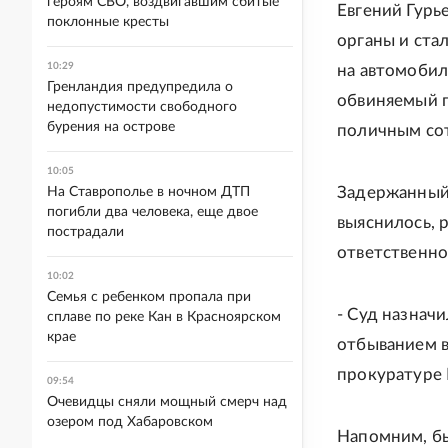
героям СВО, воздвигавшим сбитые
Евгений Гурь
поклонные кресты
органы и ста
10:29
на автомобил
Гренландия предупредила о
обвиняемый п
недопустимости свободного
бурения на острове
поличным со
10:05
Задержанный 
На Ставрополье в ночном ДТП
погибли два человека, еще двое
выяснилось, 
пострадали
ответственно
10:02
Семья с ребенком пропала при
- Суд назнач
сплаве по реке Кан в Красноярском
крае
отбыванием в
прокуратуре
09:54
Очевидцы сняли мощный смерч над
озером под Хабаровском
Напомним, бы