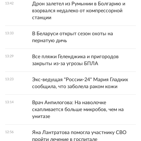
Дрон залетел из Румынии в Болгарию и
13:42
взорвался недалеко от компрессорной
станции
В Беларуси открыт сезон охоты на
13:33
пернатую дичь
Все пляжи Геленджика и пригородов
13:29
закрыты из-за угрозы БПЛА
Экс-ведущая "России-24" Мария Гладких
13:23
сообщила, что заболела раком кожи
Врач Анпилогова: На наволочке
13:14
скапливается больше микробов, чем на
унитазе
Яна Лантратова помогла участнику СВО
12:56
пройти лечение в госпитале