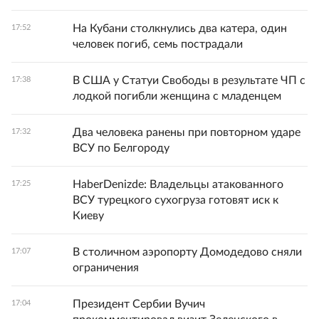
На Кубани столкнулись два катера, один
17:52
человек погиб, семь пострадали
В США у Статуи Свободы в результате ЧП с
17:38
лодкой погибли женщина с младенцем
Два человека ранены при повторном ударе
17:32
ВСУ по Белгороду
HaberDenizde: Владельцы атакованного
17:25
ВСУ турецкого сухогруза готовят иск к
Киеву
В столичном аэропорту Домодедово сняли
17:07
ограничения
Президент Сербии Вучич
17:04